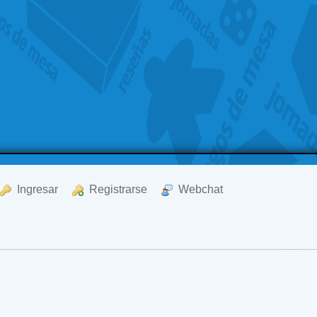
  Ingresar
  Registrarse
  Webchat