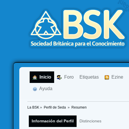
  Inicio
  Foro
Etiquetas
  Ezine
  Ayuda
La BSK
»
Perfil de Seda 
»
Resumen
Información del Perfil
Distinciones