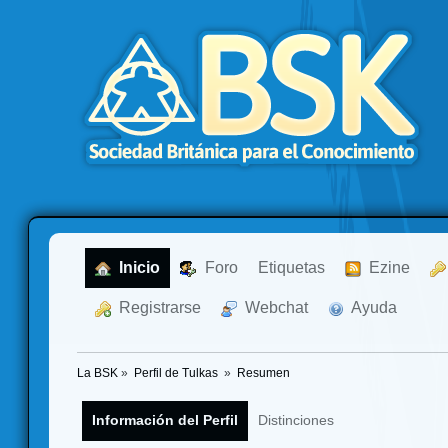
  Inicio
  Foro
Etiquetas
  Ezine
  Registrarse
  Webchat
  Ayuda
La BSK
»
Perfil de Tulkas 
»
Resumen
Información del Perfil
Distinciones