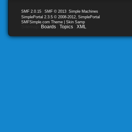
SMF 2.0.15
|
SMF © 2013
,
Simple Machines
SimplePortal 2.3.5 © 2008-2012, SimplePortal
SMFSimple.com Theme | Skin Samp
Sitemap:
Boards
|
Topics
|
XML