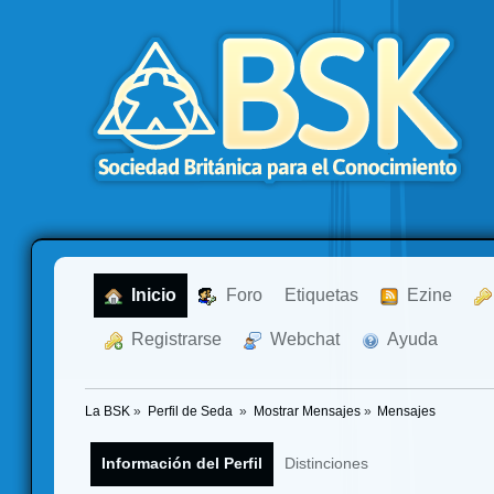
  Inicio
  Foro
Etiquetas
  Ezine
  Registrarse
  Webchat
  Ayuda
La BSK
»
Perfil de Seda 
»
Mostrar Mensajes
»
Mensajes
Información del Perfil
Distinciones