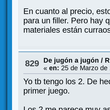
En cuanto al precio, es
para un filler. Pero hay
materiales están curraos
De jugón a jugón
/
R
829
«
en:
25 de Marzo de 
Yo tb tengo los 2. De h
primer juego.
Los 2 me parece muy as