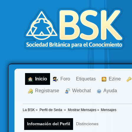
  Inicio
  Foro
Etiquetas
  Ezine
  Registrarse
  Webchat
  Ayuda
La BSK
»
Perfil de Seda 
»
Mostrar Mensajes
»
Mensajes
Información del Perfil
Distinciones