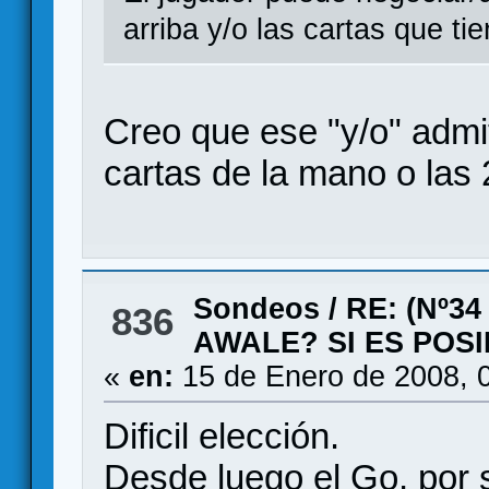
arriba y/o las cartas que ti
Creo que ese "y/o" admit
cartas de la mano o las 
Sondeos
/
RE: (Nº3
836
AWALE? SI ES POS
«
en:
15 de Enero de 2008, 
Dificil elección.
Desde luego el Go, por 