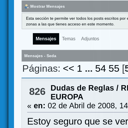
Mostrar Mensajes
Esta sección te permite ver todos los posts escritos por
zonas a las que tienes acceso en este momento.
Mensajes
Temas
Adjuntos
Mensajes - Seda
Páginas:
<<
1
...
54
55
[
Dudas de Reglas
/
R
826
EUROPA
«
en:
02 de Abril de 2008, 1
Estoy seguro que se ver