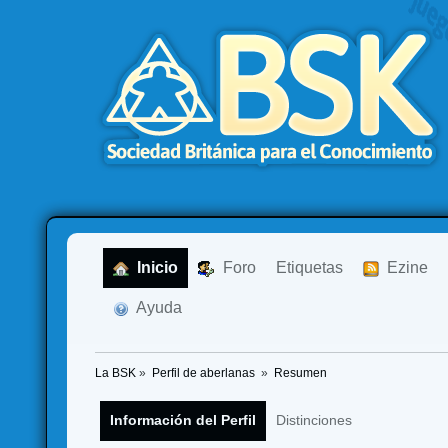
  Inicio
  Foro
Etiquetas
  Ezine
  Ayuda
La BSK
»
Perfil de aberlanas 
»
Resumen
Información del Perfil
Distinciones