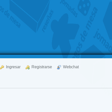
  Ingresar
  Registrarse
  Webchat