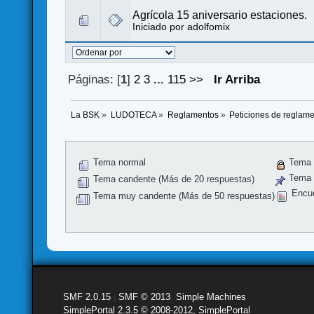
Agrícola 15 aniversario estaciones.
Iniciado por
adolfomix
Páginas: [
1
]
2
3
...
115
>>
Ir Arriba
La BSK
»
LUDOTECA
»
Reglamentos
»
Peticiones de reglam
Tema normal
Tema 
Tema f
Tema candente (Más de 20 respuestas)
Encu
Tema muy candente (Más de 50 respuestas)
SMF 2.0.15
|
SMF © 2013
,
Simple Machines
SimplePortal 2.3.5 © 2008-2012, SimplePortal