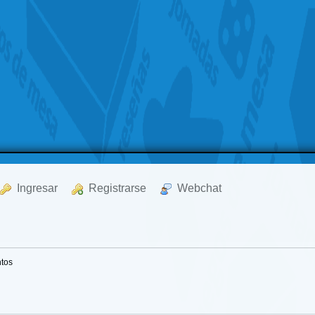
  Ingresar
  Registrarse
  Webchat
ntos