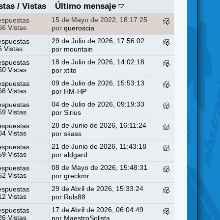
stas
/
Vistas
Último mensaje
15 de Mayo de 2022, 18:17:25
espuestas
6 Vistas
por
queroscia
29 de Julio de 2026, 17:56:02
espuestas
6 Vistas
por
mountain
18 de Julio de 2026, 14:02:18
espuestas
0 Vistas
por
xtito
09 de Julio de 2026, 15:53:13
espuestas
6 Vistas
por
HM-HP
04 de Julio de 2026, 09:19:33
espuestas
9 Vistas
por
Sirius
28 de Junio de 2026, 16:11:24
espuestas
4 Vistas
por
skass
21 de Junio de 2026, 11:43:18
espuestas
9 Vistas
por
aldgard
08 de Mayo de 2026, 15:48:31
espuestas
2 Vistas
por
greckmr
29 de Abril de 2026, 15:33:24
espuestas
2 Vistas
por
Ruls88
17 de Abril de 2026, 06:04:49
espuestas
6 Vistas
por
MaestroSolista