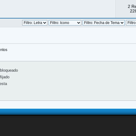
2 R
228
entos
bloqueado
ijado
esta