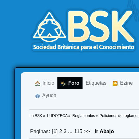
  Inicio
  Foro
Etiquetas
  Ezine
  Ayuda
La BSK
»
LUDOTECA
»
Reglamentos
»
Peticiones de reglame
Páginas: [
1
]
2
3
...
115
>>
Ir Abajo