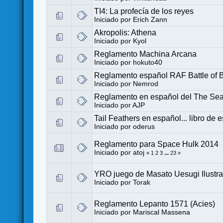
TI4: La profecía de los reyes
Iniciado por
Erich Zann
Akropolis: Athena
Iniciado por
Kyol
Reglamento Machina Arcana
Iniciado por
hokuto40
Reglamento español RAF Battle of Br
Iniciado por
Nemrod
Reglamento en español del The Sear
Iniciado por
AJP
Tail Feathers en español... libro de 
Iniciado por
oderus
Reglamento para Space Hulk 2014
Iniciado por
atoj
«
1
2
3
...
23
»
YRO juego de Masato Uesugi Ilustr
Iniciado por
Torak
Reglamento Lepanto 1571 (Acies)
Iniciado por
Mariscal Massena