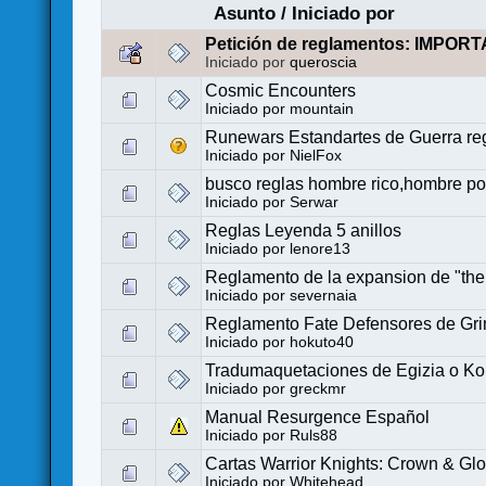
Asunto
/
Iniciado por
Petición de reglamentos: IMPOR
Iniciado por
queroscia
Cosmic Encounters
Iniciado por
mountain
Runewars Estandartes de Guerra re
Iniciado por
NielFox
busco reglas hombre rico,hombre p
Iniciado por
Serwar
Reglas Leyenda 5 anillos
Iniciado por
lenore13
Reglamento de la expansion de "the
Iniciado por
severnaia
Reglamento Fate Defensores de Gr
Iniciado por
hokuto40
Tradumaquetaciones de Egizia o Ko
Iniciado por
greckmr
Manual Resurgence Español
Iniciado por
Ruls88
Cartas Warrior Knights: Crown & Glo
Iniciado por
Whitehead