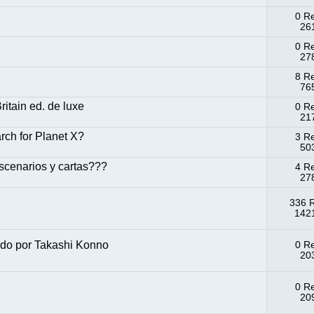
0 R
261
0 R
278
8 R
765
itain ed. de luxe
0 R
217
ch for Planet X?
3 R
503
escenarios y cartas???
4 R
278
336 
1421
ado por Takashi Konno
0 R
203
0 R
209