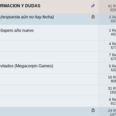
NFORMACION Y DUDAS
41 R
320
(respuesta aún no hay fecha)
5 R
597
próspero año nuevo
1 R
443
4 R
571
7 R
670
nvitados (Megacorpin Games)
5 R
532
10 R
808
31 R
182
6 R
613
24 R
147