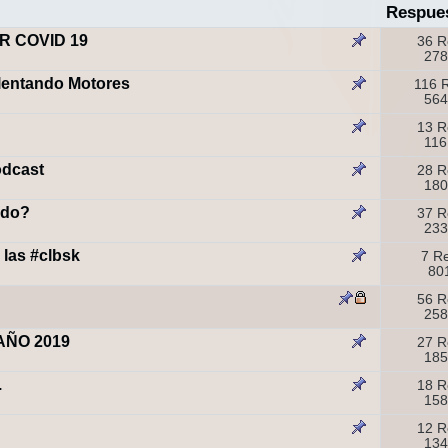
Respue
R COVID 19
36 R
278
alentando Motores
116 
564
13 R
116
odcast
28 R
180
ado?
37 R
233
 las #clbsk
7 R
801
56 R
258
AÑO 2019
27 R
185
.
18 R
158
12 R
134