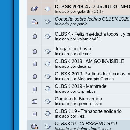
CLBSK 2019. 4 a 7 de JULIO. I
Iniciado por
galarth
«
1
2
3
»
Consulta sobre fechas CLBSK 2020 
Iniciado por
pablo
CLBSK - Feliz navidad a todos... y 
Iniciado por
kalamidad21
Juegate tu chusta
Iniciado por
aliester
CLBSK 2019 - AMIGO INVISIBLE
Iniciado por
decano
CLBSK 2019. Partidas Incómodos I
Iniciado por
Megacorpin Games
CLBSK 2019 - Mathtrade
Iniciado por
Orphebus
Comida de Bienvenida
Iniciado por
gixmo
«
1
2
3
»
CLBSK 19 - Transporte solidario
Iniciado por
Pez
CLBSK19 - CLBSKERO 2019
Iniciado por
kalamidad21
«
1
2
»