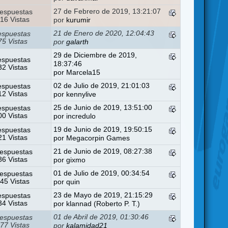
27 de Febrero de 2019, 13:21:07
espuestas
16 Vistas
por
kurumir
21 de Enero de 2020, 12:04:43
espuestas
5 Vistas
por
galarth
29 de Diciembre de 2019,
espuestas
18:37:46
2 Vistas
por
Marcela15
02 de Julio de 2019, 21:01:03
espuestas
2 Vistas
por
kennylive
25 de Junio de 2019, 13:51:00
espuestas
0 Vistas
por
incredulo
19 de Junio de 2019, 19:50:15
espuestas
1 Vistas
por
Megacorpin Games
21 de Junio de 2019, 08:27:38
espuestas
6 Vistas
por
gixmo
01 de Julio de 2019, 00:34:54
espuestas
45 Vistas
por
quin
23 de Mayo de 2019, 21:15:29
espuestas
4 Vistas
por
klannad (Roberto P. T.)
01 de Abril de 2019, 01:30:46
espuestas
77 Vistas
por
kalamidad21