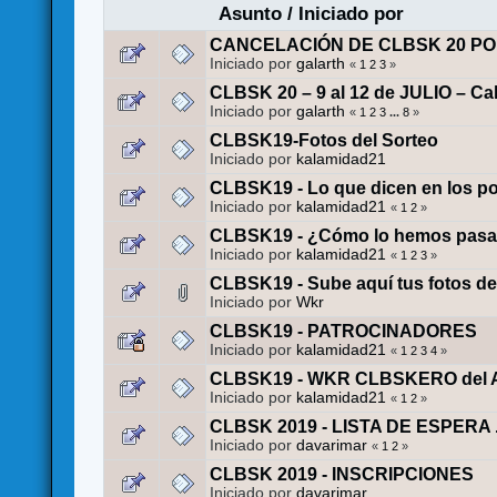
Asunto
/
Iniciado por
CANCELACIÓN DE CLBSK 20 PO
Iniciado por
galarth
«
1
2
3
»
CLBSK 20 – 9 al 12 de JULIO – C
Iniciado por
galarth
«
1
2
3
...
8
»
CLBSK19-Fotos del Sorteo
Iniciado por
kalamidad21
CLBSK19 - Lo que dicen en los p
Iniciado por
kalamidad21
«
1
2
»
CLBSK19 - ¿Cómo lo hemos pas
Iniciado por
kalamidad21
«
1
2
3
»
CLBSK19 - Sube aquí tus fotos de
Iniciado por
Wkr
CLBSK19 - PATROCINADORES
Iniciado por
kalamidad21
«
1
2
3
4
»
CLBSK19 - WKR CLBSKERO del 
Iniciado por
kalamidad21
«
1
2
»
CLBSK 2019 - LISTA DE ESPERA 
Iniciado por
davarimar
«
1
2
»
CLBSK 2019 - INSCRIPCIONES
Iniciado por
davarimar