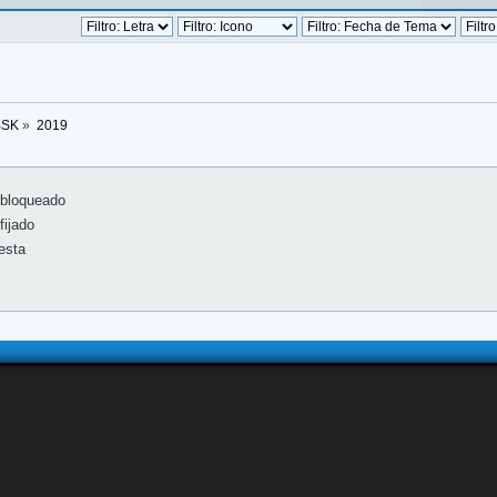
BSK
»
2019
bloqueado
ijado
esta