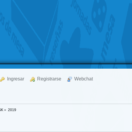
  Ingresar
  Registrarse
  Webchat
SK
»
2019