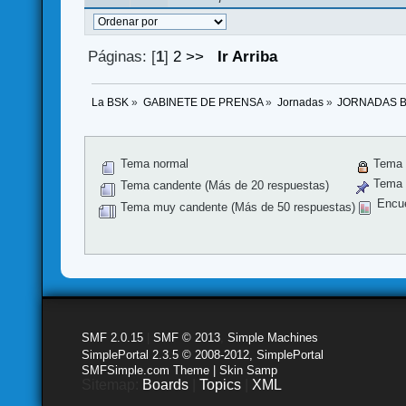
Páginas: [
1
]
2
>>
Ir Arriba
La BSK
»
GABINETE DE PRENSA
»
Jornadas
»
JORNADAS 
Tema normal
Tema 
Tema f
Tema candente (Más de 20 respuestas)
Encu
Tema muy candente (Más de 50 respuestas)
SMF 2.0.15
|
SMF © 2013
,
Simple Machines
SimplePortal 2.3.5 © 2008-2012, SimplePortal
SMFSimple.com Theme | Skin Samp
Sitemap:
Boards
|
Topics
|
XML