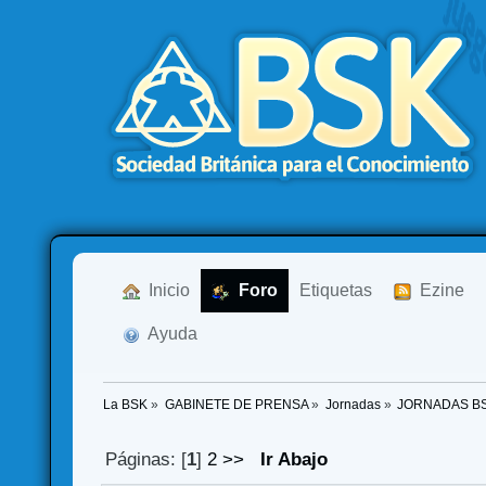
  Inicio
  Foro
Etiquetas
  Ezine
  Ayuda
La BSK
»
GABINETE DE PRENSA
»
Jornadas
»
JORNADAS B
Páginas: [
1
]
2
>>
Ir Abajo