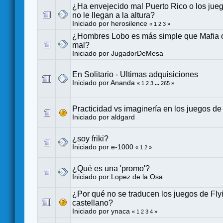
¿Ha envejecido mal Puerto Rico o los ju
no le llegan a la altura?
Iniciado por
herosilence
«
1
2
3
»
¿Hombres Lobo es más simple que Mafia o
mal?
Iniciado por
JugadorDeMesa
En Solitario - Ultimas adquisiciones
Iniciado por
Ananda
«
1
2
3
...
265
»
Practicidad vs imaginería en los juegos d
Iniciado por
aldgard
¿soy friki?
Iniciado por
e-1000
«
1
2
»
¿Qué es una 'promo'?
Iniciado por
Lopez de la Osa
¿Por qué no se traducen los juegos de Fly
castellano?
Iniciado por
ynaca
«
1
2
3
4
»