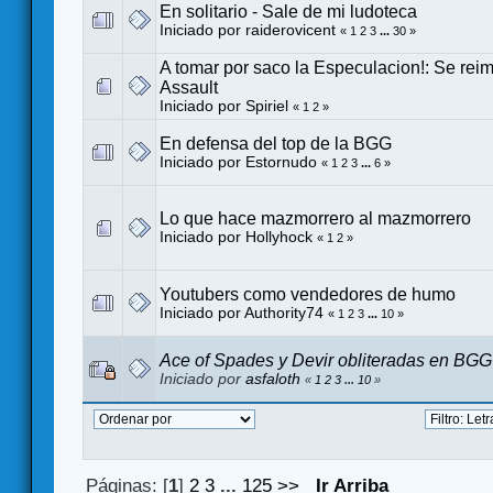
En solitario - Sale de mi ludoteca
Iniciado por
raiderovicent
«
1
2
3
...
30
»
A tomar por saco la Especulacion!: Se rei
Assault
Iniciado por
Spiriel
«
1
2
»
En defensa del top de la BGG
Iniciado por
Estornudo
«
1
2
3
...
6
»
Lo que hace mazmorrero al mazmorrero
Iniciado por
Hollyhock
«
1
2
»
Youtubers como vendedores de humo
Iniciado por
Authority74
«
1
2
3
...
10
»
Ace of Spades y Devir obliteradas en BGG
Iniciado por
asfaloth
«
1
2
3
...
10
»
Páginas: [
1
]
2
3
...
125
>>
Ir Arriba