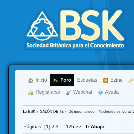
  Inicio
  Foro
Etiquetas
  Ezine
  Registrarse
  Webchat
  Ayuda
La BSK
»
SALÓN DE TE
»
De jugón a jugón
(Moderadores:
borat
,
Páginas: [
1
]
2
3
...
125
>>
Ir Abajo