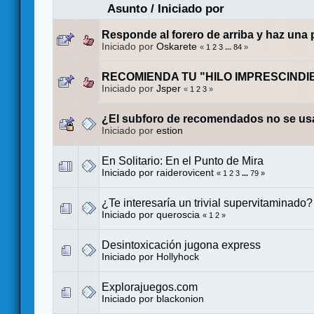
Asunto
/
Iniciado por
Responde al forero de arriba y haz una
Iniciado por
Oskarete
«
1
2
3
...
84
»
RECOMIENDA TU "HILO IMPRESCINDI
Iniciado por
Jsper
«
1
2
3
»
¿El subforo de recomendados no se us
Iniciado por
estion
En Solitario: En el Punto de Mira
Iniciado por
raiderovicent
«
1
2
3
...
79
»
¿Te interesaría un trivial supervitaminado?
Iniciado por
queroscia
«
1
2
»
Desintoxicación jugona express
Iniciado por
Hollyhock
Explorajuegos.com
Iniciado por
blackonion