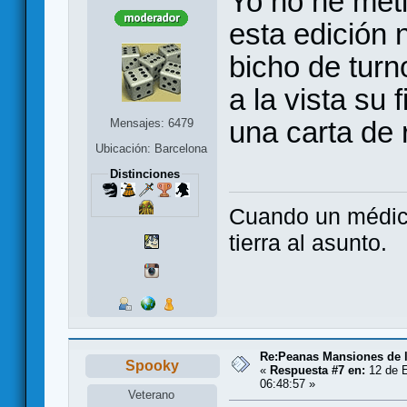
Yo no he meti
esta edición 
bicho de turn
a la vista su
una carta de 
Mensajes: 6479
Ubicación: Barcelona
Distinciones
Cuando un médico
tierra al asunto.
Re:Peanas Mansiones de l
Spooky
«
Respuesta #7 en:
12 de E
06:48:57 »
Veterano