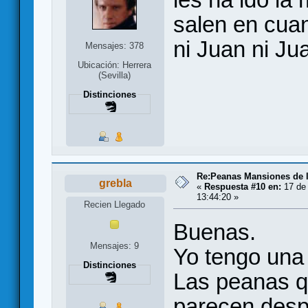
salen en cuant
ni Juan ni Jua
Mensajes: 378
Ubicación: Herrera
(Sevilla)
Distinciones
Re:Peanas Mansiones de l
grebla
«
Respuesta #10 en:
17 de 
13:44:20 »
Recien Llegado
Buenas.
Mensajes: 9
Yo tengo una 
Distinciones
Las peanas q
parecen desp