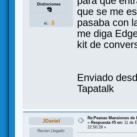
para que entr
Distinciones
que se me est
pasaba con la
me diga Edge 
kit de convers
Enviado desd
Tapatalk
Re:Peanas Mansiones de l
JDaniel
«
Respuesta #5 en:
11 de E
22:50:29 »
Recien Llegado