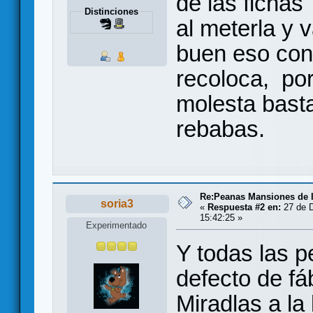
de las ficha
Distinciones
al meterla y 
buen eso con
recoloca, por
molesta bast
rebabas.
Re:Peanas Mansiones de l
soria3
«
Respuesta #2 en:
27 de D
15:42:25 »
Experimentado
Y todas las 
defecto de fá
Miradlas a la 