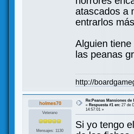
horrores enca
atascados a 
entrarlos más
Alguien tien
las peanas g
http://boardgame
Re:Peanas Mansiones de l
holmes70
«
Respuesta #1 en:
27 de D
14:57:01 »
Veterano
Si yo tengo 
Mensajes: 1130