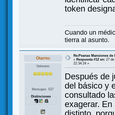
token designad
Cuando un médico
tierra al asunto.
Re:Peanas Mansiones de l
Otarrec
«
Respuesta #12 en:
27 de 
22:34:24 »
Veterano
Después de ju
del básico y
Mensajes: 537
consultado la
Distinciones
exagerar. En 
distinto, por