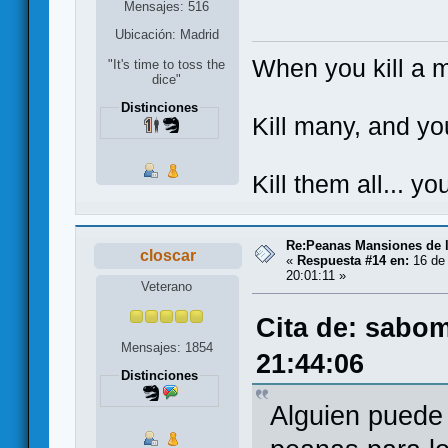
Mensajes: 516
Ubicación: Madrid
When you kill a 
"It's time to toss the
dice"
Distinciones
Kill many, and yo
Kill them all... y
Re:Peanas Mansiones de l
closcar
«
Respuesta #14 en:
16 de 
20:01:11 »
Veterano
Cita de: sabom
Mensajes: 1854
21:44:06
Distinciones
Alguien puede