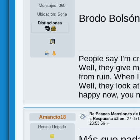
Mensajes: 369
Ubicación: Soria
Brodo Bolsón
Distinciones
People say I'm cr
Well, they give m
from ruin. When I
Well, they look a
happy now, you n
Re:Peanas Mansiones de l
Amancio18
«
Respuesta #3 en:
27 de D
23:53:56 »
Recien Llegado
Más que nada