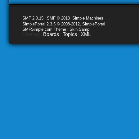
SMF 2.0.15
|
SMF © 2013
,
Simple Machines
SimplePortal 2.3.5 © 2008-2012, SimplePortal
SMFSimple.com Theme | Skin Samp
Sitemap:
Boards
|
Topics
|
XML