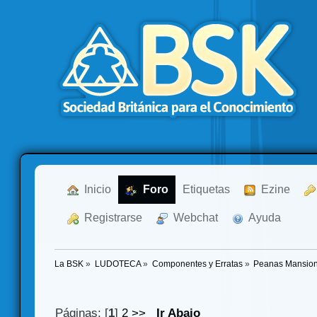
  Inicio
  Foro
Etiquetas
  Ezine
  Registrarse
  Webchat
  Ayuda
La BSK
»
LUDOTECA
»
Componentes y Erratas
»
Peanas Mansione
Páginas: [
1
]
2
>>
Ir Abajo