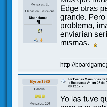
Mensajes: 26
Edge otras p
Ubicación: Barcelona
grande. Pero 
Distinciones
problema, im
enviarían ser
mismas.
http://boardgame
Re:Peanas Mansiones de l
Byron1980
«
Respuesta #4 en:
28 de D
08:12:17 »
Habitual
Yo las tuve 
Mensajes: 206