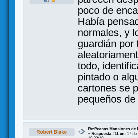
poco de enca
Había pensado
normales, y l
guardián por 
aleatoriament
todo, identifi
pintado o alg
cartones se p
pequeños de 
Re:Peanas Mansiones de l
Robert Blake
«
Respuesta #11 en:
17 de 