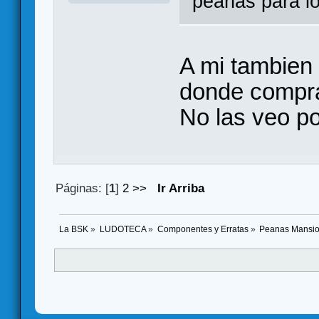
peanas para l
A mi tambien 
donde compra
No las veo po
Páginas: [
1
]
2
>>
Ir Arriba
La BSK
»
LUDOTECA
»
Componentes y Erratas
»
Peanas Mansion