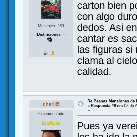
carton bien p
con algo duro
dedos. Asi en
Mensajes: 289
Distinciones
cantar es sac
las figuras si
clama al ciel
calidad.
Re:Peanas Mansiones de l
charlli5
«
Respuesta #9 en:
03 de A
»
Experimentado
Pues ya vere
les ha ido la