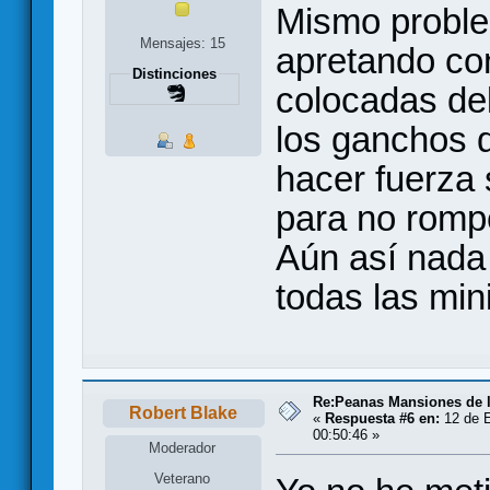
Mismo proble
Mensajes: 15
apretando co
Distinciones
colocadas de
los ganchos d
hacer fuerza
para no rompe
Aún así nada
todas las mini
Re:Peanas Mansiones de l
Robert Blake
«
Respuesta #6 en:
12 de E
00:50:46 »
Moderador
Veterano