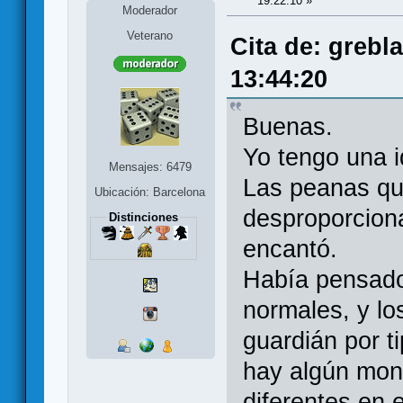
19:22:10 »
Moderador
Veterano
Cita de: grebl
13:44:20
Buenas.
Yo tengo una i
Mensajes: 6479
Las peanas qu
Ubicación: Barcelona
desproporciona
Distinciones
encantó.
Había pensado 
normales, y lo
guardián por t
hay algún mons
diferentes en 