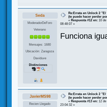
Re:Errata en Unlock 2 "El 
Seda
(te puede hacer perder po
«
Respuesta #12 en:
10 de 
ModeradorDeForo
08:48:07 »
Veterano
Funciona igua
Mensajes: 1680
Ubicación: Zaragoza
Daviduve
Distinciones
Re:Errata en Unlock 2 "El 
JavierMS98
(te puede hacer perder po
«
Respuesta #13 en:
12 de 
Recien Llegado
23:04:32 »