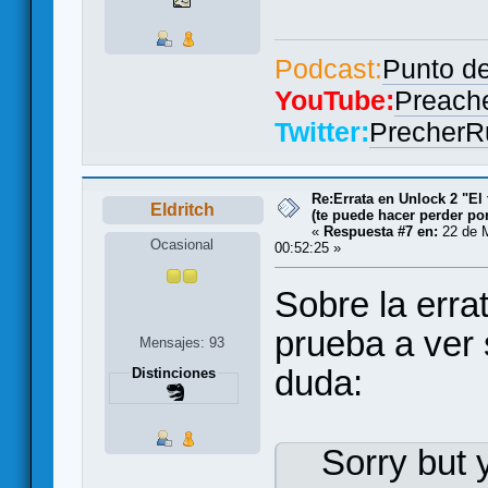
Podcast:
Punto de
YouTube:
Preache
Twitter:
PrecherR
Re:Errata en Unlock 2 "El 
Eldritch
(te puede hacer perder po
«
Respuesta #7 en:
22 de 
Ocasional
00:52:25 »
Sobre la erra
prueba a ver 
Mensajes: 93
duda:
Distinciones
Sorry but 