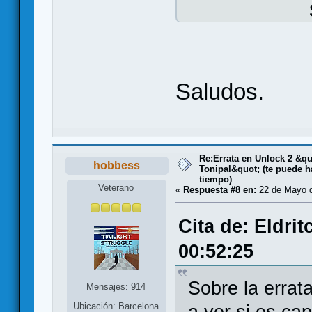
Saludos.
Re:Errata en Unlock 2 &qu
hobbess
Tonipal&quot; (te puede h
tiempo)
Veterano
«
Respuesta #8 en:
22 de Mayo d
Cita de: Eldri
00:52:25
Sobre la errat
Mensajes: 914
Ubicación: Barcelona
a ver si es ca