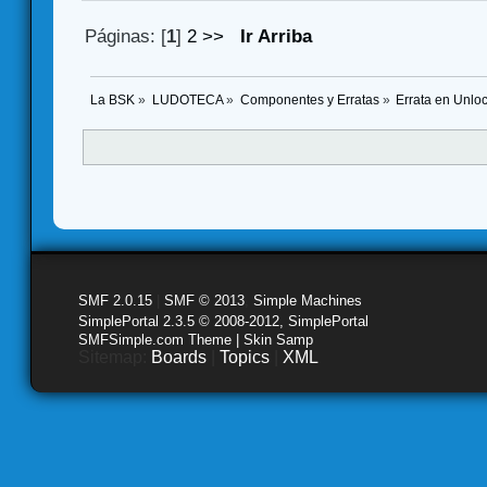
Páginas: [
1
]
2
>>
Ir Arriba
La BSK
»
LUDOTECA
»
Componentes y Erratas
»
Errata en Unloc
SMF 2.0.15
|
SMF © 2013
,
Simple Machines
SimplePortal 2.3.5 © 2008-2012, SimplePortal
SMFSimple.com Theme | Skin Samp
Sitemap:
Boards
|
Topics
|
XML