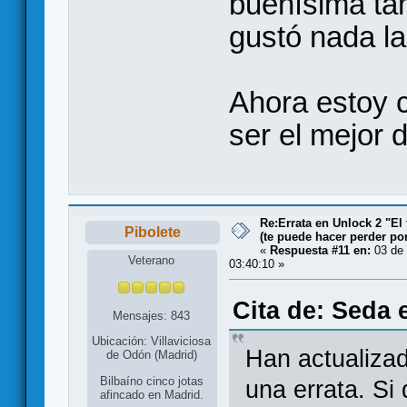
buenísima tam
gustó nada la
Ahora estoy c
ser el mejor 
Re:Errata en Unlock 2 "El 
Pibolete
(te puede hacer perder po
«
Respuesta #11 en:
03 de 
Veterano
03:40:10 »
Cita de: Seda 
Mensajes: 843
Ubicación: Villaviciosa
Han actualizad
de Odón (Madrid)
Bilbaíno cinco jotas
una errata. Si 
afincado en Madrid.