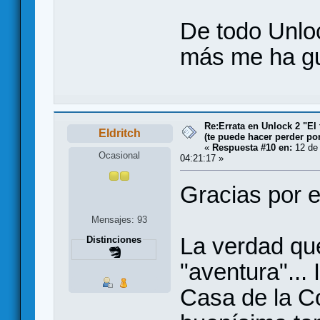
De todo Unloc
más me ha gu
Re:Errata en Unlock 2 "El 
Eldritch
(te puede hacer perder po
«
Respuesta #10 en:
12 de 
Ocasional
04:21:17 »
Gracias por el
Mensajes: 93
La verdad qu
Distinciones
"aventura"...
Casa de la Co