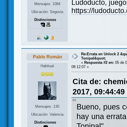
Ludoducto, juego
Mensajes: 1084
https://ludoducto
Ubicación: Segovia
Distinciones
Re:Errata en Unlock 2 &qu
Pablo Román
Tonipal&quot;
«
Respuesta #2 en:
05 de D
Habitual
08:12:07 »
Cita de: chem
2017, 09:44:49
Bueno, pues c
Mensajes: 130
hay una errata
Ubicación: Valencia
Distinciones
Tonipal".