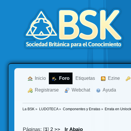
  Inicio
  Foro
Etiquetas
  Ezine
  Registrarse
  Webchat
  Ayuda
La BSK
»
LUDOTECA
»
Componentes y Erratas
»
Errata en Unlock
Páginas: [
1
]
2
>>
Ir Abajo