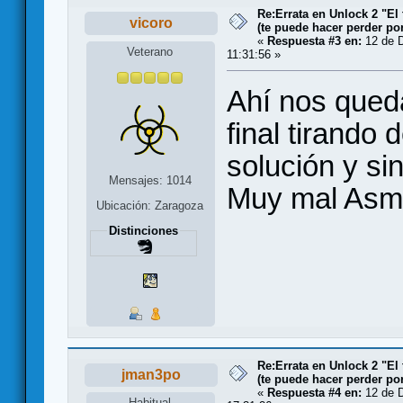
Re:Errata en Unlock 2 "El 
vicoro
(te puede hacer perder po
«
Respuesta #3 en:
12 de D
Veterano
11:31:56 »
Ahí nos qued
final tirando 
solución y si
Mensajes: 1014
Muy mal Asm
Ubicación: Zaragoza
Distinciones
Re:Errata en Unlock 2 "El 
jman3po
(te puede hacer perder po
«
Respuesta #4 en:
12 de D
Habitual