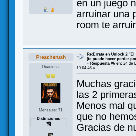
en un juego n
arruinar una 
room te arruin
Re:Errata en Unlock 2 "El 
Preacherush
(te puede hacer perder po
«
Respuesta #6 en:
24 de D
Ocasional
19:04:46 »
Muchas graci
las 2 primera
Menos mal qu
Mensajes: 71
que no hemos 
Distinciones
Gracias de n