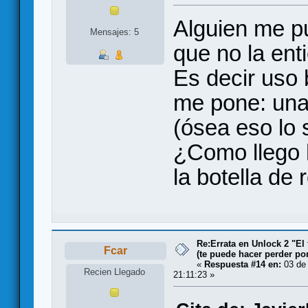
Alguien me p
Mensajes: 5
que no la ent
Es decir uso 
me pone: una 
(ósea eso lo
¿Como llego h
la botella de 
Re:Errata en Unlock 2 "El 
Fcar
(te puede hacer perder po
«
Respuesta #14 en:
03 de 
Recien Llegado
21:11:23 »