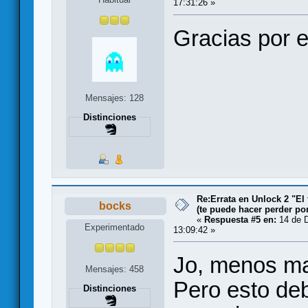
17:31:26 »
Gracias por e
Mensajes: 128
Distinciones
Re:Errata en Unlock 2 "El 
bocks
(te puede hacer perder po
«
Respuesta #5 en:
14 de D
Experimentado
13:09:42 »
Jo, menos ma
Mensajes: 458
Pero esto deb
Distinciones