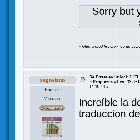
Sorry but 
«
Última modificación: 05 de Dic
Re:Errata en Unlock 2 "El 
segoviano
«
Respuesta #1 en:
03 de D
14:16:44 »
Baronet
Veterano
Increíble la 
traduccion del