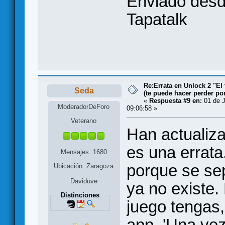
Enviado des
Tapatalk
Re:Errata en Unlock 2 "El 
Seda
(te puede hacer perder po
«
Respuesta #9 en:
01 de J
ModeradorDeForo
09:06:58 »
Veterano
Han actualiza
es una errata.
Mensajes: 1680
porque se sep
Ubicación: Zaragoza
Daviduve
ya no existe.
Distinciones
juego tengas,
app. 'Una vez