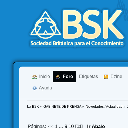
  Inicio
  Foro
Etiquetas
  Ezine
  Ayuda
La BSK
»
GABINETE DE PRENSA
»
Novedades / Actualidad
»
Páginas:
<<
1
...
9
10
[
11
]
Ir Abajo