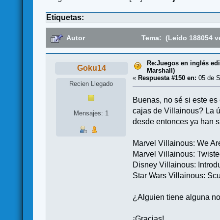
Etiquetas:
Autor
Tema: (Leído 188054 v
Re:Juegos en inglés ed
Goku14
Marshall)
«
Respuesta #150 en:
05 de S
Recien Llegado
Buenas, no sé si este es 
cajas de Villainous? La 
Mensajes: 1
desde entonces ya han sa
Marvel Villainous: We 
Marvel Villainous: Twist
Disney Villainous: Introdu
Star Wars Villainous: Sc
¿Alguien tiene alguna 
¡Gracias!