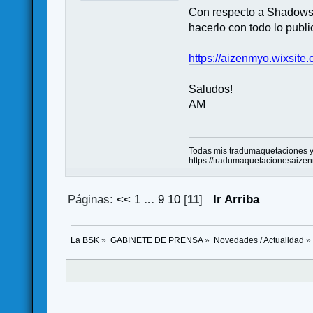
Con respecto a Shadows o
hacerlo con todo lo publi
https://aizenmyo.wixsit
Saludos!
AM
Todas mis tradumaquetaciones y 
https://tradumaquetacionesaize
Páginas:
<<
1
...
9
10
[
11
]
Ir Arriba
La BSK
»
GABINETE DE PRENSA
»
Novedades / Actualidad
»