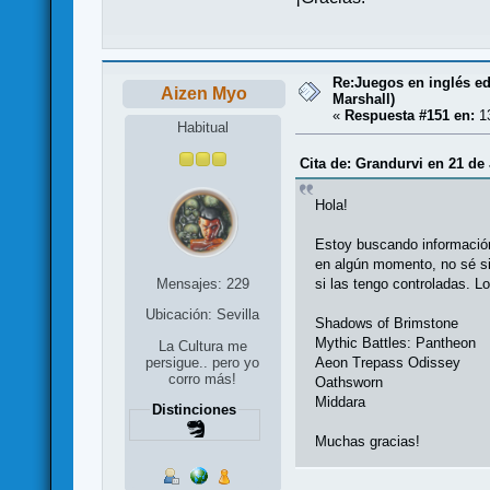
Re:Juegos en inglés e
Aizen Myo
Marshall)
«
Respuesta #151 en:
13
Habitual
Cita de: Grandurvi en 21 de
Hola!
Estoy buscando información
en algún momento, no sé si 
si las tengo controladas. L
Mensajes: 229
Ubicación: Sevilla
Shadows of Brimstone
Mythic Battles: Pantheon
La Cultura me
Aeon Trepass Odissey
persigue.. pero yo
corro más!
Oathsworn
Middara
Distinciones
Muchas gracias!