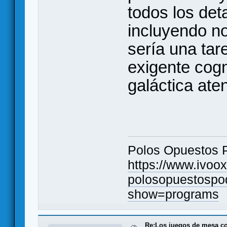
todos los det
incluyendo no
sería una ta
exigente cogn
galáctica aten
Polos Opuestos 
https://www.ivoo
polosopuestospo
show=programs
Re:Los juegos de mesa c