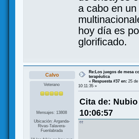
a cabo en un
multinacional
hoy día es p
glorificado.
Re:Los juegos de mesa c
Calvo
terapéutica
«
Respuesta #37 en:
25 de 
Veterano
10:11:35 »
Cita de: Nubio
10:06:57
Mensajes: 13808
Ubicación: Arganda-
Rivas-Talavera-
Fuenlabrada