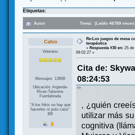
Etiquetas:
Autor
Tema: (Leído 46789 veces
Re:Los juegos de mesa c
Calvo
terapéutica
«
Respuesta #30 en:
25 de 
Veterano
09:02:27 »
Cita de: Skywa
08:24:53
Mensajes: 13808
Ubicación: Arganda-
Rivas-Talavera-
Fuenlabrada
, ¿quién creeí
"A los frikis no hay que
hacerles ni puto caso"
utilizar más s
BB
cognitiva (llá