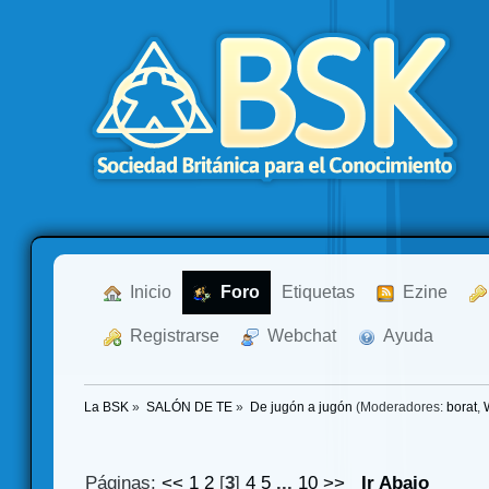
  Inicio
  Foro
Etiquetas
  Ezine
  Registrarse
  Webchat
  Ayuda
La BSK
»
SALÓN DE TE
»
De jugón a jugón
(Moderadores:
borat
,
Páginas:
<<
1
2
[
3
]
4
5
...
10
>>
Ir Abajo