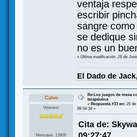
ventaja resp
escribir pinc
sangre como 
se dedique si
no es un bue
«
Última modificación: 25 de Juni
El Dado de Jack
Re:Los juegos de mesa c
Calvo
terapéutica
«
Respuesta #33 en:
25 de 
Veterano
09:54:34 »
Cita de: Skywa
09:27:47
Mensajes: 13808