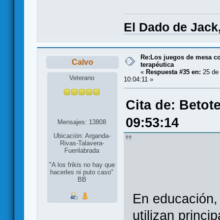
El Dado de Jack
Re:Los juegos de mesa c
Calvo
terapéutica
«
Respuesta #35 en:
25 de 
Veterano
10:04:11 »
Cita de: Betot
09:53:14
Mensajes: 13808
Ubicación: Arganda-
Rivas-Talavera-
Fuenlabrada
"A los frikis no hay que
hacerles ni puto caso"
BB
En educación,
utilizan princi