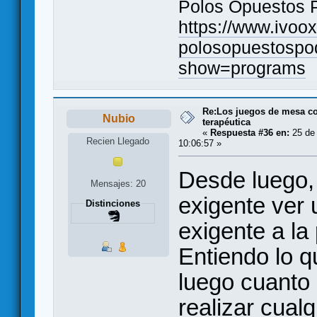
Polos Opuestos 
https://www.ivoo
polosopuestospo
show=programs
Re:Los juegos de mesa c
Nubio
terapéutica
«
Respuesta #36 en:
25 de 
Recien Llegado
10:06:57 »
Desde luego,
Mensajes: 20
exigente ver
Distinciones
exigente a la
Entiendo lo q
luego cuant
realizar cualq