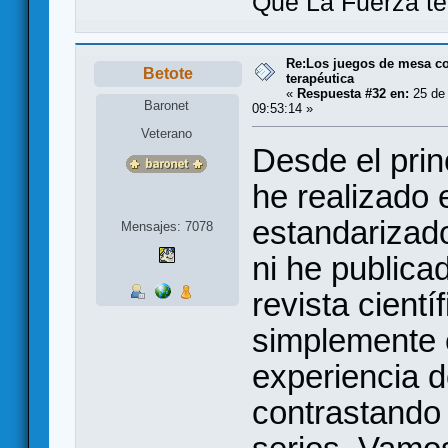
Que La Fuerza t
Re:Los juegos de mesa c
Betote
terapéutica
«
Respuesta #32 en:
25 de 
Baronet
09:53:14 »
Veterano
Desde el prin
he realizado
estandarizad
Mensajes: 7078
ni he publica
revista cientí
simplemente 
experiencia d
contrastando 