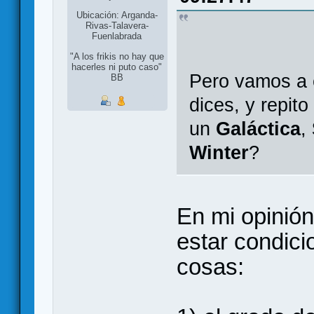
Ubicación: Arganda-
Rivas-Talavera-
Fuenlabrada
"A los frikis no hay que
hacerles ni puto caso"
Pero vamos a e
BB
dices, y repit
un
Galáctica
,
Winter
?
En mi opinión
estar condic
cosas: