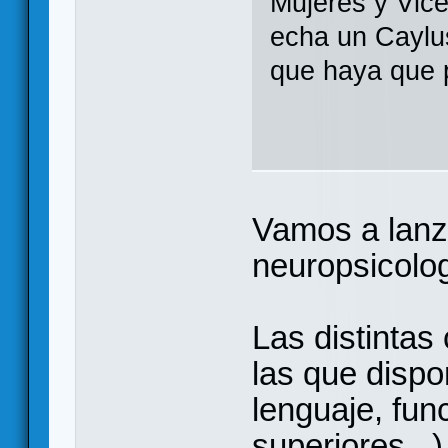
Mujeres y Vice
echa un Caylus
que haya que 
Vamos a lanza
neuropsicolog
Las distintas
las que disp
lenguaje, fun
superiores...)