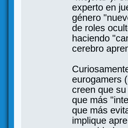
experto en j
género "nuevo
de roles ocul
haciendo "ca
cerebro apre
Curiosamente
eurogamers (u
creen que su 
que más "inte
que más evita
implique apre