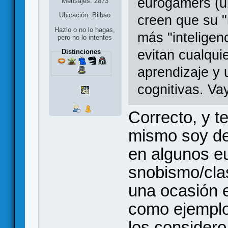
eurogamers (un
Mensajes: 2873
Ubicación: Bilbao
creen que su "
Hazlo o no lo hagas,
más "inteligen
pero no lo intentes
evitan cualqui
Distinciones
aprendizaje y 
cognitivas. Vay
Correcto, y t
mismo soy de 
en algunos e
snobismo/cla
una ocasión e
como ejemplo
los consider