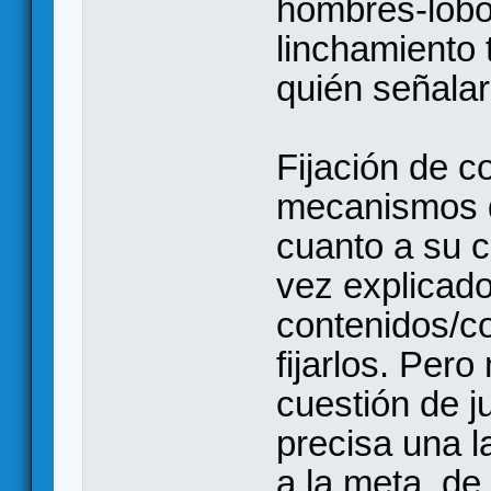
hombres-lobo
linchamiento 
quién señalar
Fijación de c
mecanismos d
cuanto a su c
vez explicado
contenidos/co
fijarlos. Pero
cuestión de j
precisa una l
a la meta, de