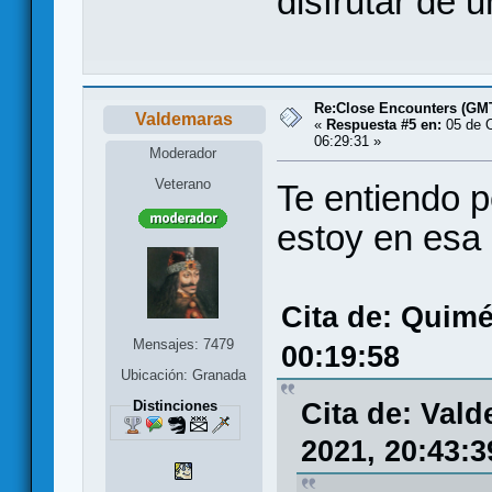
disfrutar de u
Re:Close Encounters (GMT
Valdemaras
«
Respuesta #5 en:
05 de O
06:29:31 »
Moderador
Veterano
Te entiendo 
estoy en esa
Cita de: Quimé
Mensajes: 7479
00:19:58
Ubicación: Granada
Cita de: Val
Distinciones
2021, 20:43:3