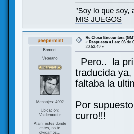
"Soy lo que soy, 
MIS JUEGOS
Re:Close Encounters (GM
peepermint
«
Respuesta #1 en:
03 de O
20:53:49 »
Baronet
Veterano
Pero.. la pr
traducida ya
faltaba la ult
Por supuesto
Mensajes: 4902
Ubicación:
curro!!!
Valdemordor
Alain, estes donde
estes, no te
olvidamos...