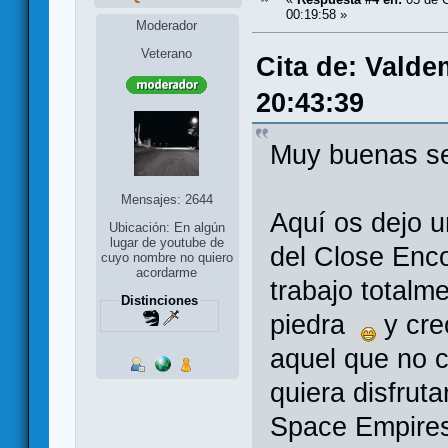
00:19:58 »
Moderador
Veterano
Cita de: Valde
20:43:39
Muy buenas 
Mensajes: 2644
Aquí os dejo u
Ubicación: En algún
lugar de youtube de
del Close Enc
cuyo nombre no quiero
acordarme
trabajo totalm
Distinciones
piedra
y cre
aquel que no c
quiera disfrut
Space Empires