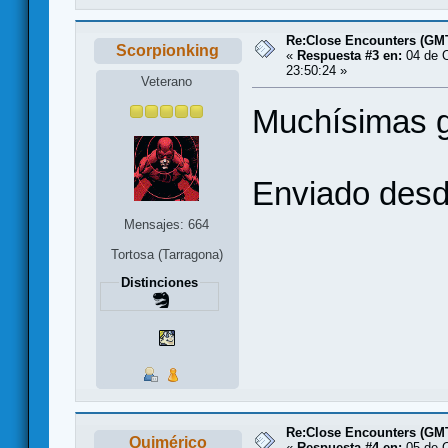
Re:Close Encounters (GMT
Scorpionking
«
Respuesta #3 en:
04 de O
23:50:24 »
Veterano
Muchísimas gr
Enviado desd
Mensajes: 664
Tortosa (Tarragona)
Distinciones
Re:Close Encounters (GMT
Quimérico
«
Respuesta #4 en:
05 de O