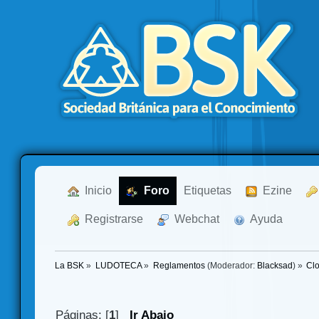
  Inicio
  Foro
Etiquetas
  Ezine
  Registrarse
  Webchat
  Ayuda
La BSK
»
LUDOTECA
»
Reglamentos
(Moderador:
Blacksad
) »
Cl
Páginas: [
1
]
Ir Abajo