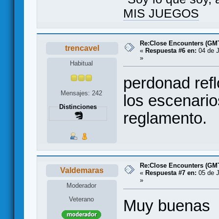
MIS JUEGOS
Re:Close Encounters (GMT
trencavel
«
Respuesta #6 en:
04 de J
»
Habitual
perdonad refl
Mensajes: 242
los escenario
Distinciones
reglamento.
Re:Close Encounters (GMT
Valdemaras
«
Respuesta #7 en:
05 de J
»
Moderador
Veterano
Muy buena