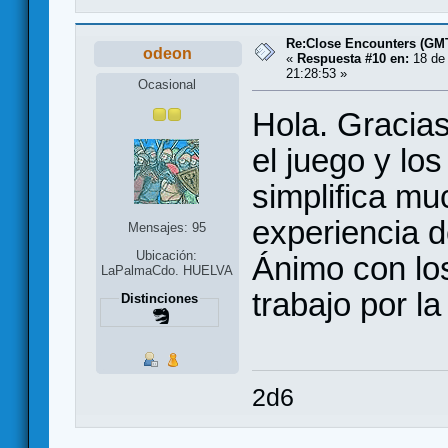
Re:Close Encounters (GMT
odeon
«
Respuesta #10 en:
18 de 
21:28:53 »
Ocasional
Hola. Gracias
el juego y lo
simplifica mu
experiencia d
Mensajes: 95
Ubicación:
Ánimo con lo
LaPalmaCdo. HUELVA
trabajo por 
Distinciones
2d6