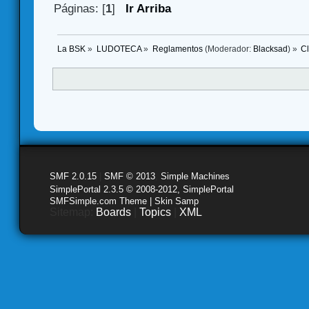
Páginas: [
1
]
Ir Arriba
La BSK
»
LUDOTECA
»
Reglamentos
(Moderador:
Blacksad
) »
C
SMF 2.0.15
|
SMF © 2013
,
Simple Machines
SimplePortal 2.3.5 © 2008-2012, SimplePortal
SMFSimple.com Theme | Skin Samp
Sitemap:
Boards
|
Topics
|
XML