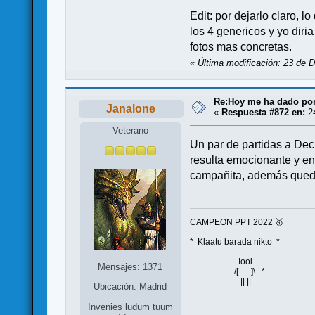
Edit: por dejarlo claro, l
los 4 genericos y yo diri
fotos mas concretas.
«
Última modificación: 23 de D
Re:Hoy me ha dado por j
Janalone
«
Respuesta #872 en:
24
Veterano
Un par de partidas a Dec
resulta emocionante y en
campañita, además que
CAMPEON PPT 2022 🥇
* Klaatu barada nikto *
Iool
Mensajes: 1371
/[ ]\ *
|| ||
Ubicación: Madrid
Invenies ludum tuum