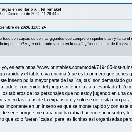
ugar en solitario a... (el remake)
 de Diciembre de 2024, 11:26:44 »
ciembre de 2024, 11:05:24
o todo con cajitas de cerillas gigantes que compré en spieler o así y tanto el
 lo imprimiste? y ¿te entra todo y bien en la caja? ¿Tienes el link de thingiver
o yo, es este
https://www.printables.com/model/719405-lost-ruins
ega rápido y el tablero va encima (que es lo primero que tienes
este inserto pq la mayor parte de las "cajitas" son demasiado g
tra todo el contenido del juego sin tener la caja levantada 1-2
y los tableros de los personajes que no estoy jugando en una ca
ntran en las cajas de la expansion, y solo se necesita uno para e
s importante en un inserto es que se monte rapido y con este 
o de serie porque me daria mucha rabia hacerme un inserto y lue
o que solo fueran "cajas" para las fichitas asi organizadas per