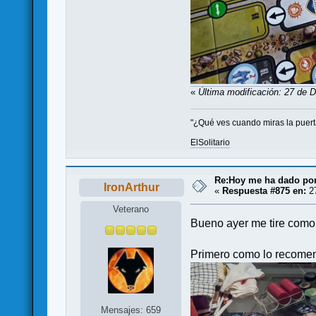
«
Última modificación: 27 de 
"¿Qué ves cuando miras la puerta?
ElSolitario
Re:Hoy me ha dado por j
IronArthur
«
Respuesta #875 en:
27
Veterano
Bueno ayer me tire como
Primero como lo recome
Mensajes: 659