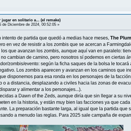
ugar en solitario a... (el remake)
 de Diciembre de 2024, 00:52:05 »
un intento de partida que quedó a medias hace meses,
The Plum
ero en vez de resistir a los zombis que se acercan a Farmingdal
los que avanzan los zombis, aunque aquí van en paralelo: tiene
o cambian de camino, pero nosotros sí podemos en ciertas áre
ador/zombis/evento: según la ficha saques de la bolsa le tocará
gativo. Los zombis aparecen y avanzan en los caminos que ind
ue disponemos para esa ronda en los personajes de la facción 
o o a distancia, desplazando a civiles hacia las zonas de eva
isparar y alimentar a los personajes...).
idas a Dawn of the Zeds, aunque diría que sin llegar a su nivel,
meten en la historia, y están muy bien las facciones ya que ca
ante. La preparación bastante larga, al igual que la partida que
evisando a menudo las reglas. Para 2025 sale campaña de expan