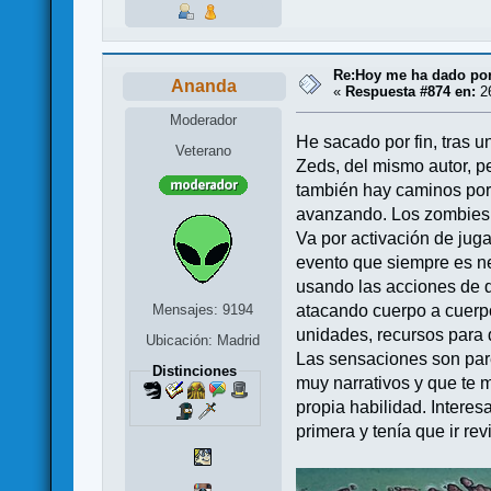
Re:Hoy me ha dado por j
Ananda
«
Respuesta #874 en:
26
Moderador
He sacado por fin, tras 
Veterano
Zeds, del mismo autor, p
también hay caminos por 
avanzando. Los zombies n
Va por activación de jug
evento que siempre es ne
usando las acciones de q
Mensajes: 9194
atacando cuerpo a cuerp
unidades, recursos para d
Ubicación: Madrid
Las sensaciones son parec
Distinciones
muy narrativos y que te 
propia habilidad. Interes
primera y tenía que ir r