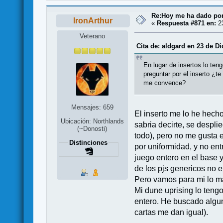
Re:Hoy me ha dado por j
IronArthur
«
Respuesta #871 en:
23
Veterano
Cita de: aldgard en 23 de Di
En lugar de insertos lo teng
preguntar por el inserto ¿te
me convence?
Mensajes: 659
El inserto me lo he hech
Ubicación: Northlands
sabria decirte, se despli
(~Donosti)
todo), pero no me gusta 
Distinciones
por uniformidad, y no en
juego entero en el base 
de los pjs genericos no e
Pero vamos para mi lo ma
Mi dune uprising lo teng
entero. He buscado algun
cartas me dan igual).