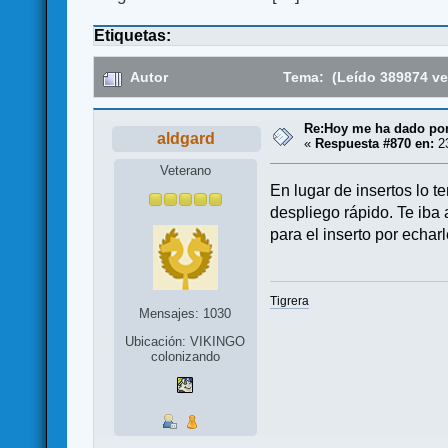
Etiquetas:
Autor
Tema: (Leído 389874 ve
Re:Hoy me ha dado por j
aldgard
«
Respuesta #870 en:
23
Veterano
En lugar de insertos lo t
despliego rápido. Te iba a
para el inserto por echar
Tigrera
Mensajes: 1030
Ubicación: VIKINGO
colonizando