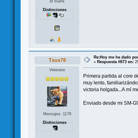
et fruere
Distinciones
Re:Hoy me ha dado por j
Txus78
«
Respuesta #873 en:
25
Veterano
Primera partida al core
muy lento, familiarizánd
victoria holgada...A mí m
Enviado desde mi SM-G9
Mensajes: 1178
Distinciones