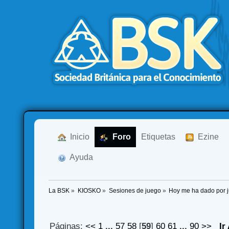
  Inicio
  Foro
Etiquetas
  Ezine
  Ayuda
La BSK
»
KIOSKO
»
Sesiones de juego
»
Hoy me ha dado por ju
Páginas:
<<
1
...
57
58
[
59
]
60
61
...
90
>>
Ir