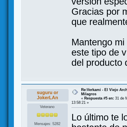
versión especí
Gracias por 
que realment
Mantengo mi o
este tipo de
del producto 
Re:Verkami - El Viejo Arc
suguru or
Milagros
JokerLAn
«
Respuesta #5 en:
31 de 
13:58:21 »
Veterano
Lo último te 
Mensajes: 5282