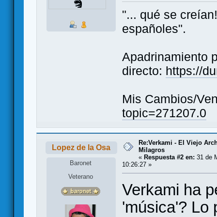
"... qué se creía
españoles".
Apadrinamiento 
directo:
https://
Mis Cambios/Ven
topic=271207.0
Re:Verkami - El Viejo Arc
Lopez de la Osa
Milagros
«
Respuesta #2 en:
31 de 
Baronet
10:26:27 »
Veterano
Verkami ha p
'música'? Lo