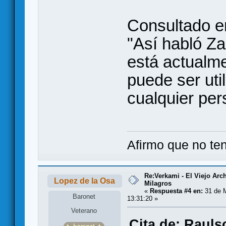
Consultado en
"Así habló Za
está actualme
puede ser uti
cualquier per
Afirmo que no te
Re:Verkami - El Viejo Arc
Lopez de la Osa
Milagros
«
Respuesta #4 en:
31 de 
Baronet
13:31:20 »
Veterano
Cita de: Rauls