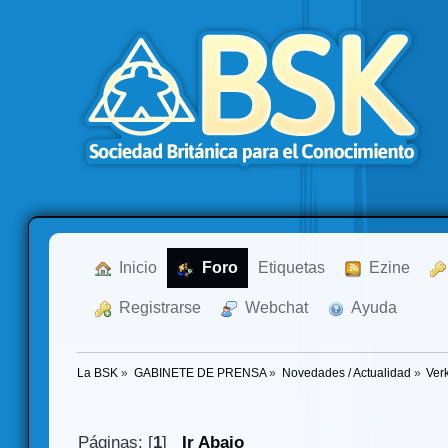
  Inicio
  Foro
Etiquetas
  Ezine
  Registrarse
  Webchat
  Ayuda
La BSK
»
GABINETE DE PRENSA
»
Novedades / Actualidad
»
Verk
Páginas: [
1
]
Ir Abajo