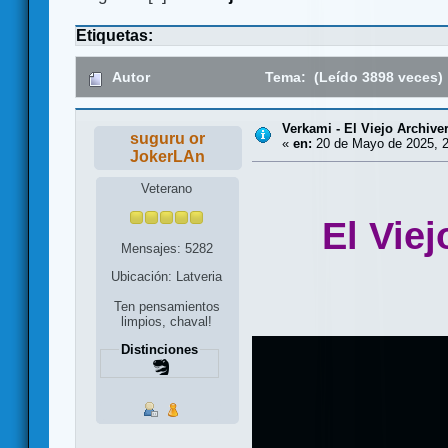
Etiquetas:
Autor
Tema: (Leído 3898 veces)
Verkami - El Viejo Archive
suguru or
«
en:
20 de Mayo de 2025, 2
JokerLAn
Veterano
El Viej
Mensajes: 5282
Ubicación: Latveria
Ten pensamientos
limpios, chaval!
Distinciones