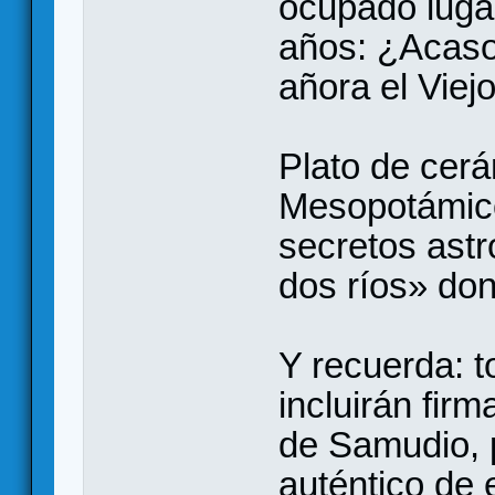
ocupado lugar
años: ¿Acaso
añora el Viej
Plato de cer
Mesopotámico
secretos astro
dos ríos» don
Y recuerda: t
incluirán fir
de Samudio, p
auténtico de 