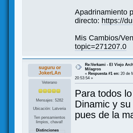
Apadrinamiento 
directo:
https://
Mis Cambios/Ven
topic=271207.0
Re:Verkami - El Viejo Arc
suguru or
Milagros
JokerLAn
«
Respuesta #1 en:
20 de 
20:53:54 »
Veterano
Para todos lo
Mensajes: 5282
Dinamic y su
Ubicación: Latveria
pues de la m
Ten pensamientos
limpios, chaval!
Distinciones