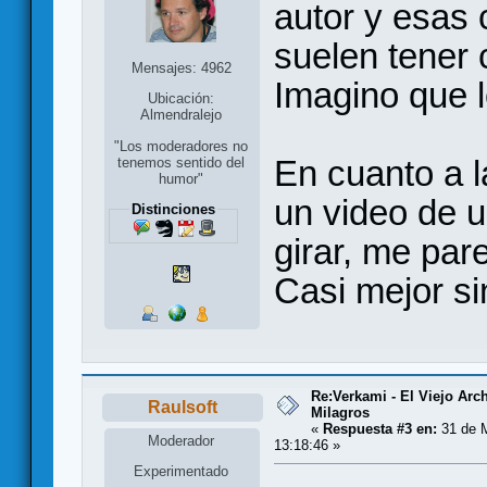
autor y esas 
suelen tener
Mensajes: 4962
Imagino que l
Ubicación:
Almendralejo
"Los moderadores no
En cuanto a 
tenemos sentido del
humor"
un video de u
Distinciones
girar, me par
Casi mejor si
Re:Verkami - El Viejo Arc
Raulsoft
Milagros
«
Respuesta #3 en:
31 de 
Moderador
13:18:46 »
Experimentado