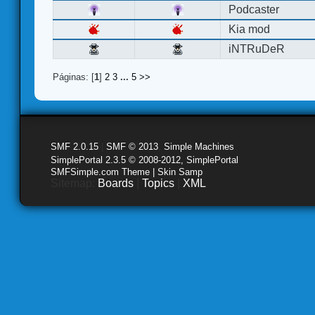
Podcaster
Kia mod
iNTRuDeR
Páginas: [
1
]
2
3
...
5
>>
SMF 2.0.15
|
SMF © 2013
,
Simple Machines
SimplePortal 2.3.5 © 2008-2012, SimplePortal
SMFSimple.com Theme | Skin Samp
Sitemap:
Boards
|
Topics
|
XML