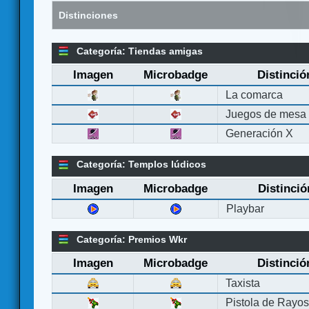
Distinciones
Categoría: Tiendas amigas
Imagen
Microbadge
Distinció
La comarca
Juegos de mesa
Generación X
Categoría: Templos lúdicos
Imagen
Microbadge
Distinció
Playbar
Categoría: Premios Wkr
Imagen
Microbadge
Distinció
Taxista
Pistola de Rayo