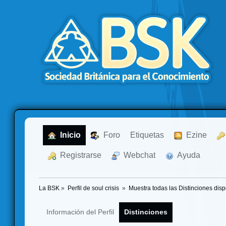
  Inicio
  Foro
Etiquetas
  Ezine
  Registrarse
  Webchat
  Ayuda
La BSK
»
Perfil de soul crisis 
»
Muestra todas las Distinciones disp
Información del Perfil
Distinciones