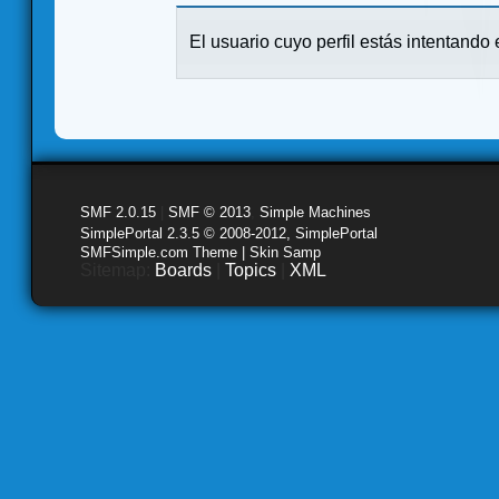
El usuario cuyo perfil estás intentando e
SMF 2.0.15
|
SMF © 2013
,
Simple Machines
SimplePortal 2.3.5 © 2008-2012, SimplePortal
SMFSimple.com Theme | Skin Samp
Sitemap:
Boards
|
Topics
|
XML