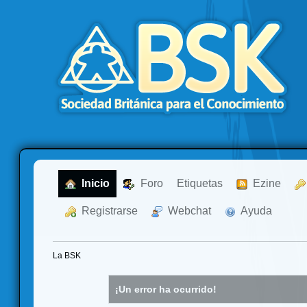
  Inicio
  Foro
Etiquetas
  Ezine
  Registrarse
  Webchat
  Ayuda
La BSK
¡Un error ha ocurrido!