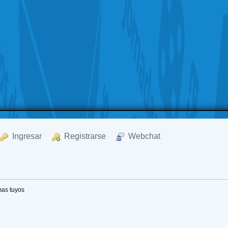
  Ingresar
  Registrarse
  Webchat
as tuyos