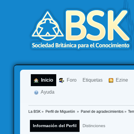
  Inicio
  Foro
Etiquetas
  Ezine
  Ayuda
La BSK
»
Perfil de Miguelón 
»
Panel de agradecimientos
»
Tem
Información del Perfil
Distinciones