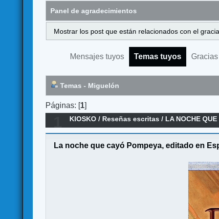
Panel de agradecimientos
Mostrar los post que están relacionados con el graci
Mensajes tuyos
Temas tuyos
Gracias
Temas - Miguelón
Páginas: [
1
]
1
KIOSKO
/
Reseñas escritas
/
LA NOCHE QUE
La noche que cayó Pompeya, editado en Es