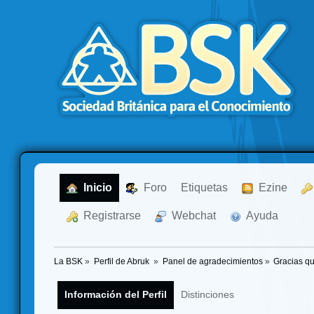
  Inicio
  Foro
Etiquetas
  Ezine
  Registrarse
  Webchat
  Ayuda
La BSK
»
Perfil de Abruk 
»
Panel de agradecimientos
»
Gracias qu
Información del Perfil
Distinciones