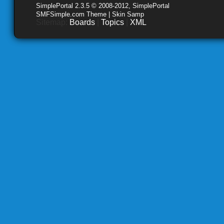
SimplePortal 2.3.5 © 2008-2012, SimplePortal
SMFSimple.com Theme | Skin Samp
Sitemap:
Boards
|
Topics
|
XML