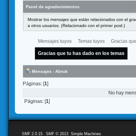
Panel de agradecimientos
Mostrar los mensajes que están relacionados con el gra
a otros usuarios. (Relacionado con el primer post.)
Mensajes tuyos
Temas tuyos
Gracias que
Gracias que tu has dado en los temas
Mensajes - Abruk
Páginas: [
1
]
No hay mensa
Páginas: [
1
]
SMF 2.0.15
|
SMF © 2013
,
Simple Machines