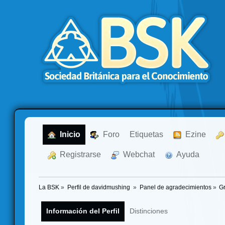
  Inicio
  Foro
Etiquetas
  Ezine
  Registrarse
  Webchat
  Ayuda
La BSK
»
Perfil de davidmushing 
»
Panel de agradecimientos
»
Gr
Información del Perfil
Distinciones