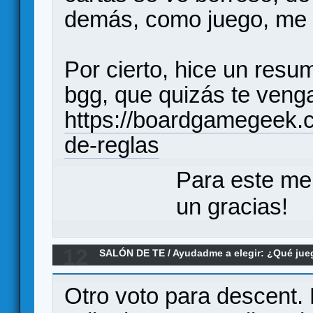
demás, como juego, me
Por cierto, hice un resu
bgg, que quizás te venga
https://boardgamegeek.
de-reglas
Para este me
un gracias!
12
SALÓN DE TE
/
Ayudadme a elegir: ¿Qué ju
dungeon crawler sin master y a dos jugador
Otro voto para descent. 