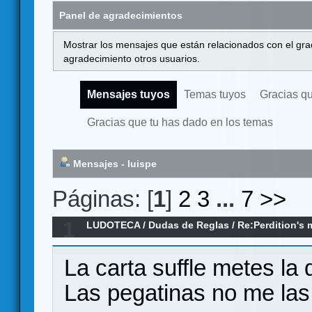
Panel de agradecimientos
Mostrar los mensajes que están relacionados con el gra
agradecimiento otros usuarios.
Mensajes tuyos
Temas tuyos
Gracias q
Gracias que tu has dado en los temas
Mensajes - luispe
Páginas: [
1
]
2
3
...
7
>>
1
LUDOTECA
/
Dudas de Reglas
/
Re:Perdition's 
revisada (dudas)
La carta suffle metes la
Las pegatinas no me la