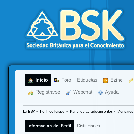
  Inicio
  Foro
Etiquetas
  Ezine
  Registrarse
  Webchat
  Ayuda
La BSK
»
Perfil de luispe 
»
Panel de agradecimientos
»
Mensajes 
Información del Perfil
Distinciones