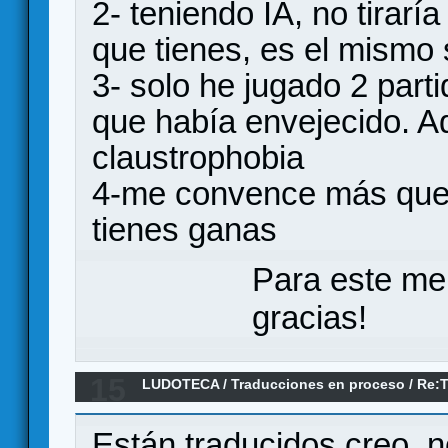
2- teniendo IA, no tirarí
que tienes, es el mismo
3- solo he jugado 2 part
que había envejecido. Aq
claustrophobia
4-me convence más que 
tienes ganas
Para este me
gracias!
15
LUDOTECA
/
Traducciones en proceso
/
Re:
BRIMSTONE
Están traducidos creo, no