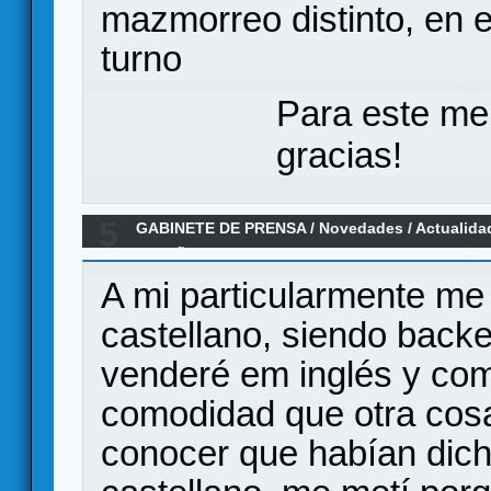
mazmorreo distinto, en 
turno
Para este me
gracias!
5
GABINETE DE PRENSA
/
Novedades / Actualida
ESPAÑOL (&quot;aún&quot; sin confirmar)
A mi particularmente me
castellano, siendo backer
venderé em inglés y com
comodidad que otra cos
conocer que habían dich