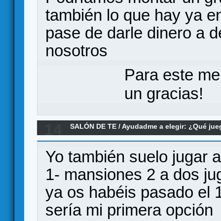
también lo que hay ya en
pase de darle dinero a d
nosotros
Para este me
un gracias!
14
SALÓN DE TE
/
Ayudadme a elegir: ¿Qué ju
2 Vs. Descent 2 Vs. SpaceHulk Vs. Pack
Yo también suelo jugar 
1- mansiones 2 a dos ju
ya os habéis pasado el 1 
sería mi primera opción