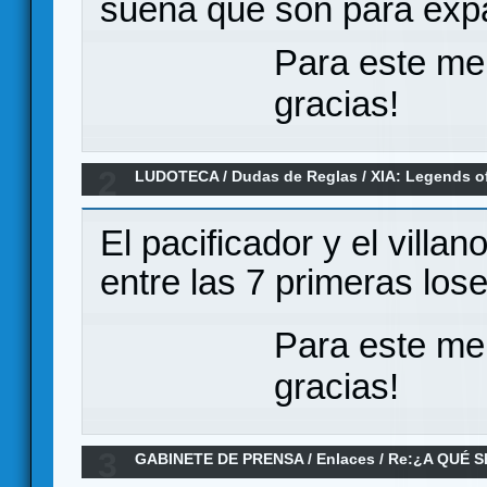
suena que son para exp
Para este me
gracias!
2
LUDOTECA
/
Dudas de Reglas
/
XIA: Legends of
El pacificador y el villa
entre las 7 primeras los
Para este me
gracias!
3
GABINETE DE PRENSA
/
Enlaces
/
Re:¿A QUÉ S
Youtube