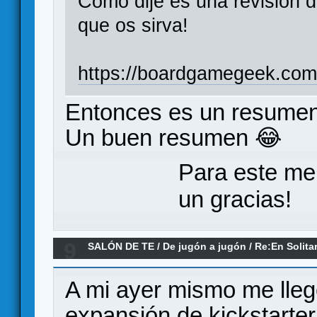
Como dije es una revisión d
que os sirva!
https://boardgamegeek.com
Entonces es un resumen
Un buen resumen 😂
Para este me
un gracias!
9
SALÓN DE TE
/
De jugón a jugón
/
Re:En Solita
A mi ayer mismo me lle
expansión de kickstarter