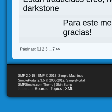
darkstone
Para este me
gracias!
Páginas: [
1
]
2
3
...
7
>>
SMF 2.0.15
|
SMF © 2013
,
Simple Machines
SimplePortal 2.3.5 © 2008-2012, SimplePortal
SMFSimple.com Theme | Skin Samp
Sitemap:
Boards
|
Topics
|
XML