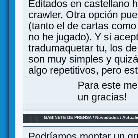
Editados en castellano
crawler. Otra opción p
(tanto el de cartas como
no he jugado). Y si acep
tradumaquetar tu, los de
son muy simples y quizá
algo repetitivos, pero es
Para este me
un gracias!
13
GABINETE DE PRENSA
/
Novedades / Actual
mesa.
Podríamos montar un gr