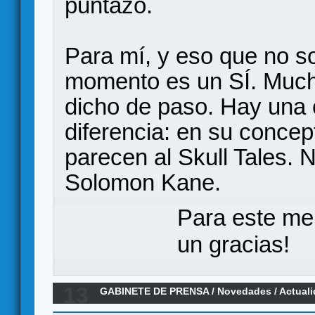
puntazo.
Para mí, y eso que no so
momento es un SÍ. Mucho
dicho de paso. Hay una
diferencia: en su conce
parecen al Skull Tales. 
Solomon Kane.
Para este me
un gracias!
13
GABINETE DE PRENSA
/
Novedades / Actual
MARVEL CHAMPIONS, un LCG en el universo