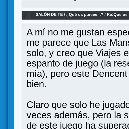
4
SALÓN DE TE
/
¿Qué os parece...?
/
Re:Que os 
las Tinieblas?
A mí no me gustan espec
me parece que Las Mans
solo, y creo que Viajes 
espanto de juego (la res
mía), pero este Dencent
bien.
Claro que solo he jugado
veces además, pero la s
de este juego ha superad