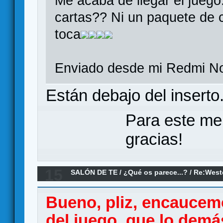
Me acaba de llegar el juego.
cartas?? Ni un paquete de c
toca
Enviado desde mi Redmi No
Están debajo del inserto
Para este me
gracias!
15
SALÓN DE TE
/
¿Qué os parece...?
/
Re:West
parece?
Bueno, pliz, encaucem
del juego, que lo demá