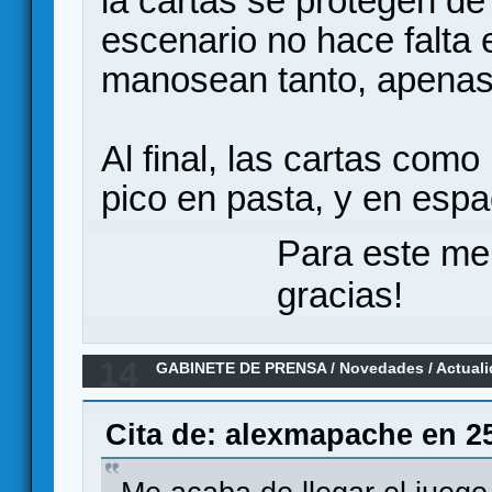
la cartas se protegen de
escenario no hace falta 
manosean tanto, apenas
Al final, las cartas com
pico en pasta, y en espa
Para este me
gracias!
14
GABINETE DE PRENSA
/
Novedades / Actual
Maldito Games nos lleva al Salvaje Oeste
Cita de: alexmapache en 25