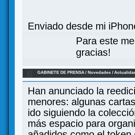
Enviado desde mi iPhone
Para este me
gracias!
6
GABINETE DE PRENSA
/
Novedades / Actualida
LCG
Han anunciado la reedic
menores: algunas carta
ido siguiendo la colecc
más espacio para organi
añadidos como el token d