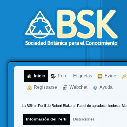
  Inicio
  Foro
Etiquetas
  Ezine
  Registrarse
  Webchat
  Ayuda
La BSK
»
Perfil de Robert Blake 
»
Panel de agradecimientos
»
Me
Información del Perfil
Distinciones