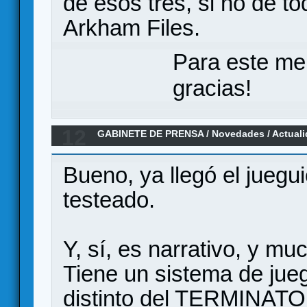
de esos tres, si no de t
Arkham Files.
Para este me
gracias!
12
GABINETE DE PRENSA
/
Novedades / Actual
Mythic Games. Kickstarter el 12 de Junio
Bueno, ya llegó el juegu
testeado.
Y, sí, es narrativo, y mu
Tiene un sistema de jue
distinto del TERMINAT