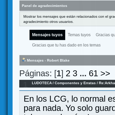
Panel de agradecimientos
Mostrar los mensajes que están relacionados con el gra
agradecimiento otros usuarios.
Mensajes tuyos
Temas tuyos
Gracias q
Gracias que tu has dado en los temas
Mensajes - Robert Blake
Páginas: [
1
]
2
3
...
61
>>
1
LUDOTECA
/
Componentes y Erratas
/
Re:Arkha
colección ordenada
En los LCG, lo normal es 
para nada. Yo solo guard