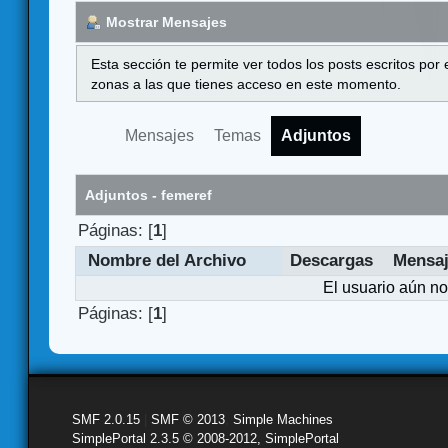
Mostrar Mensajes
Esta sección te permite ver todos los posts escritos por
zonas a las que tienes acceso en este momento.
Mensajes
Temas
Adjuntos
Adjuntos - femeref
Páginas: [
1
]
Nombre del Archivo
Descargas
Mensa
El usuario aún no
Páginas: [
1
]
SMF 2.0.15
|
SMF © 2013
,
Simple Machines
SimplePortal 2.3.5 © 2008-2012, SimplePortal