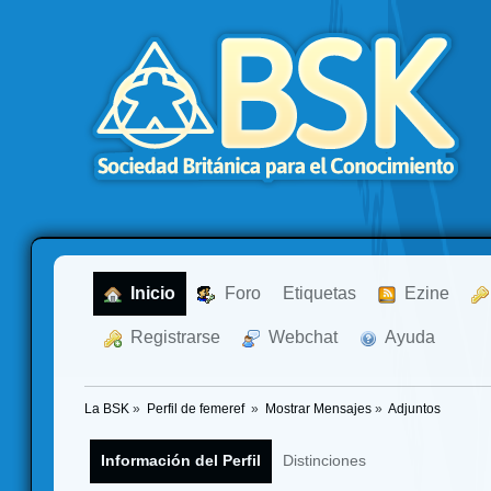
  Inicio
  Foro
Etiquetas
  Ezine
  Registrarse
  Webchat
  Ayuda
La BSK
»
Perfil de femeref 
»
Mostrar Mensajes
»
Adjuntos
Información del Perfil
Distinciones