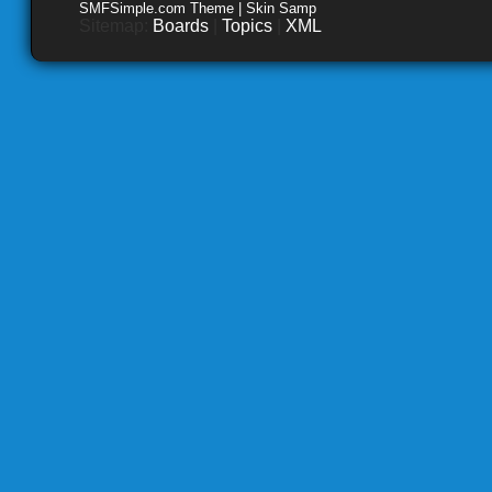
SMFSimple.com Theme | Skin Samp
Sitemap:
Boards
|
Topics
|
XML