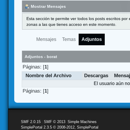
Mostrar Mensajes
Esta sección te permite ver todos los posts escritos por
zonas a las que tienes acceso en este momento.
Mensajes
Temas
Adjuntos
Adjuntos - borat
Páginas: [
1
]
Nombre del Archivo
Descargas
Mensa
El usuario aún no
Páginas: [
1
]
SMF 2.0.15
|
SMF © 2013
,
Simple Machines
SimplePortal 2.3.5 © 2008-2012, SimplePortal