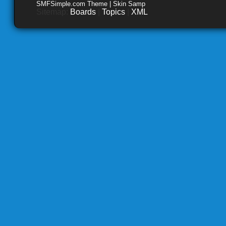
SMFSimple.com Theme | Skin Samp
Sitemap:
Boards
|
Topics
|
XML