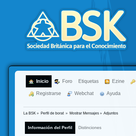
  Inicio
  Foro
Etiquetas
  Ezine
  Registrarse
  Webchat
  Ayuda
La BSK
»
Perfil de borat 
»
Mostrar Mensajes
»
Adjuntos
Información del Perfil
Distinciones