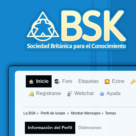
  Inicio
  Foro
Etiquetas
  Ezine
  Registrarse
  Webchat
  Ayuda
La BSK
»
Perfil de luispe 
»
Mostrar Mensajes
»
Temas
Información del Perfil
Distinciones