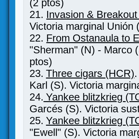
(2 ptos)
21.
Invasion & Breakou
Victoria marginal Unión 
22.
From Ostanaula to E
"Sherman" (N) - Marco (S
ptos)
23.
Three cigars (HCR)
.
Karl (S). Victoria marg
24.
Yankee blitzkrieg (
Garcés (S). Victoria su
25.
Yankee blitzkrieg (
"Ewell" (S). Victoria 