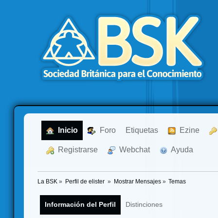
  Inicio
  Foro
Etiquetas
  Ezine
  Registrarse
  Webchat
  Ayuda
La BSK
»
Perfil de elister 
»
Mostrar Mensajes
»
Temas
Información del Perfil
Distinciones