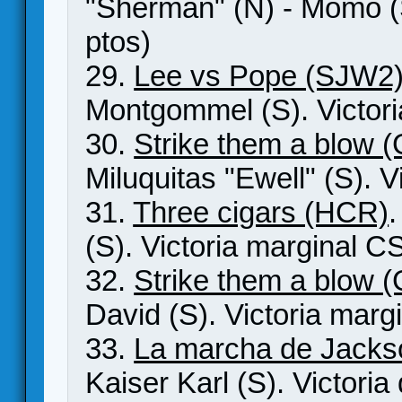
"Sherman" (N) - Momo (S
ptos)
29.
Lee vs Pope (SJW2
Montgommel (S). Victori
30.
Strike them a blow 
Miluquitas "Ewell" (S). V
31.
Three cigars (HCR)
(S). Victoria marginal C
32.
Strike them a blow 
David (S). Victoria mar
33.
La marcha de Jack
Kaiser Karl (S). Victoria