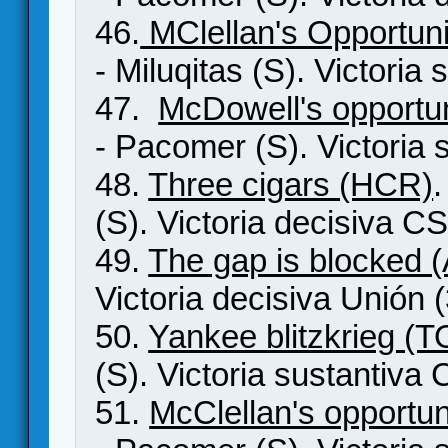
46.
MClellan's Opportun
- Miluqitas (S). Victoria
47.
McDowell's opportu
- Pacomer (S). Victoria 
48.
Three cigars (HCR)
.
(S). Victoria decisiva CS
49.
The gap is blocked 
Victoria decisiva Unión (
50.
Yankee blitzkrieg (
(S). Victoria sustantiv
51.
McClellan's opportu