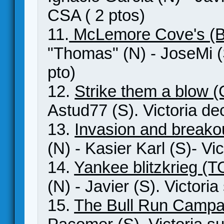
CSA ( 2 ptos)
11.
McLemore Cove's (
"Thomas" (N) - JoseMi (
pto)
12.
Strike them a blow 
Astud77 (S). Victoria de
13.
Invasion and breako
(N) - Kasier Karl (S)- Vi
14.
Yankee blitzkrieg (
(N) - Javier (S). Victori
15.
The Bull Run Campa