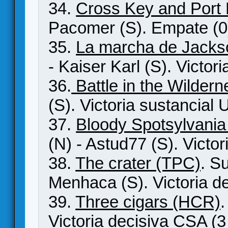
34.
Cross Key and Port 
Pacomer (S). Empate (0
35.
La marcha de Jacks
- Kaiser Karl (S). Victor
36.
Battle in the Wilder
(S). Victoria sustancial 
37.
Bloody Spotsylvania
(N) - Astud77 (S). Victor
38.
The crater (TPC)
. S
Menhaca (S). Victoria d
39.
Three cigars (HCR)
Victoria decisiva CSA (3