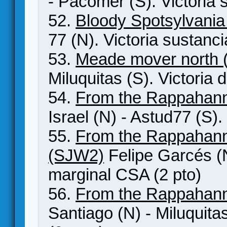
- Pacomer (S). Victori
52.
Bloody Spotsylvania
77 (N). Victoria sustanci
53.
Meade mover north 
Miluquitas (S). Victoria 
54.
From the Rappahann
Israel (N) - Astud77 (S).
55.
From the Rappahann
(SJW2)
Felipe Garcés (N)
marginal CSA (2 pto)
56.
From the Rappahann
Santiago (N) - Miluquitas