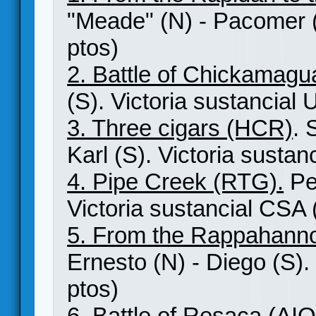
"Meade" (N) - Pacomer (
ptos)
2. Battle of Chickamag
(S). Victoria sustancial 
3. Three cigars (HCR)
. 
Karl (S). Victoria sustan
4. Pipe Creek (RTG).
Ped
Victoria sustancial CSA 
5. From the Rappahanno
Ernesto (N) - Diego (S).
ptos)
6. Battle of Resaca (AIO