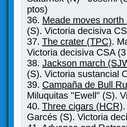
ptos)
36.
Meade moves north 
(S). Victoria decisiva CS
37.
The crater (TPC)
. M
Victoria decisiva CSA (3
38.
Jackson march (SJ
(S). Victoria sustancial 
39.
Campaña de Bull R
Miluquitas "Ewell" (S). V
40.
Three cigars (HCR)
.
Garcés (S). Victoria dec