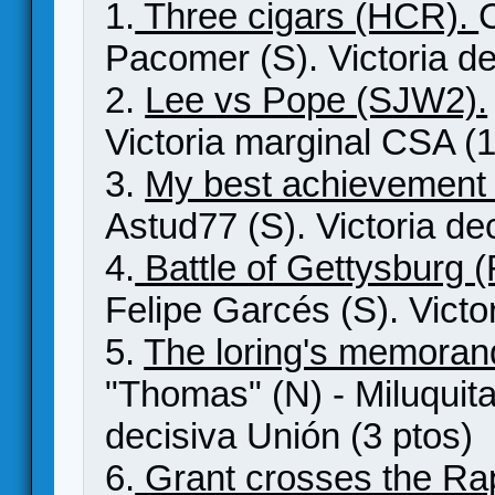
1.
Three cigars (HCR).
Pacomer (S). Victoria de
2.
Lee vs Pope (SJW2).
Victoria marginal CSA (1
3.
My best achievement
Astud77 (S). Victoria de
4.
Battle of Gettysburg 
Felipe Garcés (S). Victo
5.
The loring's memora
"Thomas" (N) - Miluquitas
decisiva Unión (3 ptos)
6.
Grant crosses the Ra