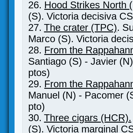
26.
Hood Strikes North 
(S). Victoria decisiva CS
27.
The crater (TPC)
. S
Marco (S). Victoria deci
28.
From the Rappahann
Santiago (S) - Javier (N)
ptos)
29.
From the Rappahann
Manuel (N) - Pacomer (S
pto)
30.
Three cigars (HCR).
(S). Victoria marginal C