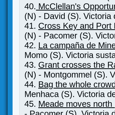
40.
McClellan's Opportu
(N) - David (S). Victoria
41.
Cross Key and Port 
(N) - Pacomer (S). Victo
42.
La campaña de Mine
Momo (S). Victoria susta
43.
Grant crosses the 
(N) - Montgommel (S). Vi
44.
Bag the whole crow
Menhaca (S). Victoria d
45.
Meade moves north
- Pacomer (S). Victoria 