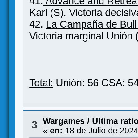
41.
Advance and Retreat
Karl (S). Victoria decisi
42.
La Campaña de Bull
Victoria marginal Unión 
Total:
Unión: 56 CSA: 5
Wargames
/
Ultima rati
3
«
en:
18 de Julio de 2024