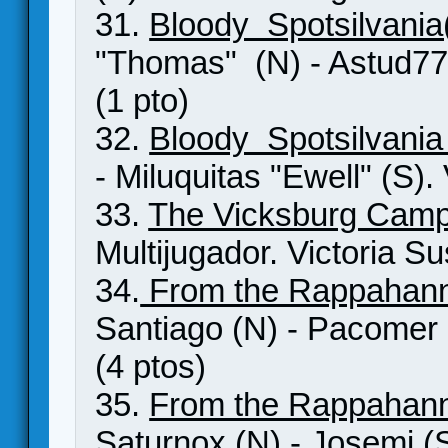
31.
Bloody Spotsilvani
"Thomas" (N) - Astud77 
(1 pto)
32.
Bloody Spotsilvani
- Miluquitas "Ewell" (S).
33.
The Vicksburg Cam
Multijugador. Victoria Su
34.
From the Rappahann
Santiago (N) - Pacomer 
(4 ptos)
35.
From the Rappahann
Saturnox (N) - Josemi (S