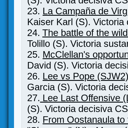
(S). Victoria decisiva CS
23.
La Campaña de Virg
Kaiser Karl (S). Victoria
24.
The battle of the wi
Tolillo (S). Victoria sust
25.
McClellan's opportu
David (S). Victoria decis
26.
Lee vs Pope (SJW2
Garcia (S). Victoria dec
27.
Lee Last Offensive 
(S). Victoria decisiva CS
28.
From Oostanaula to 