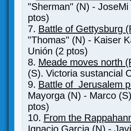
"Sherman" (N) - JoseMi (
ptos)
7.
Battle of Gettysburg 
"Thomas" (N) - Kaiser Ka
Unión (2 ptos)
8.
Meade moves north (
(S). Victoria sustancial 
9.
Battle of Jerusalem 
Mayorga (N) - Marco (S).
ptos)
10.
From the Rappahann
Ignacio Garcia (N) - Javi