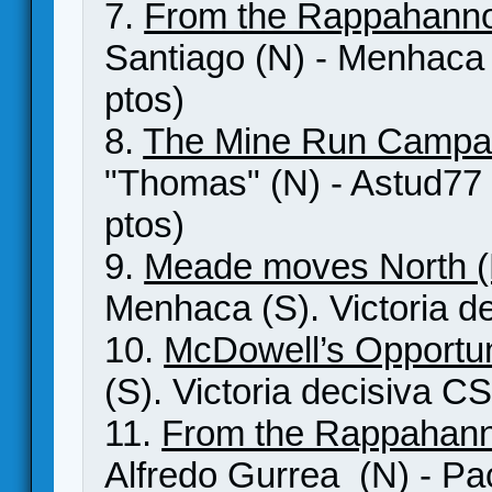
7.
From the Rappahanno
Santiago (N) - Menhaca (
ptos)
8.
The Mine Run Campa
"Thomas" (N) - Astud77 (
ptos)
9.
Meade moves North 
Menhaca (S). Victoria de
10.
McDowell’s Opportu
(S). Victoria decisiva CS
11.
From the Rappahann
Alfredo Gurrea (N) - Pa