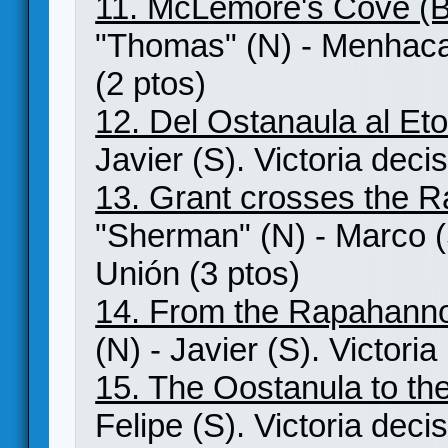
11. McLemore's Cove (
"Thomas" (N) - Menhaca 
(2 ptos)
12. Del Ostanaula al Et
Javier (S). Victoria deci
13. Grant crosses the 
"Sherman" (N) - Marco (S
Unión (3 ptos)
14. From the Rapahanno
(N) - Javier (S). Victori
15. The Oostanula to th
Felipe (S). Victoria deci