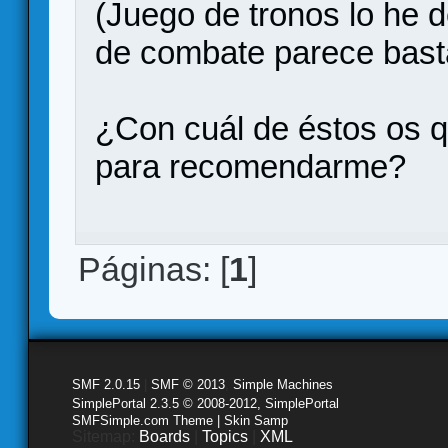
(Juego de tronos lo he 
de combate parece basta
¿Con cuál de éstos os q
para recomendarme?
Páginas: [
1
]
SMF 2.0.15
|
SMF © 2013
,
Simple Machines
SimplePortal 2.3.5 © 2008-2012, SimplePortal
SMFSimple.com Theme | Skin Samp
Sitemap:
Boards
|
Topics
|
XML