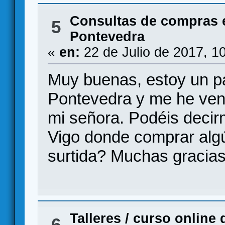
Consultas de compras 
5
Pontevedra
«
en:
22 de Julio de 2017, 1
Muy buenas, estoy un p
Pontevedra y me he veni
mi señora. Podéis decir
Vigo donde comprar algú
surtida? Muchas gracia
Talleres
/
curso online 
6