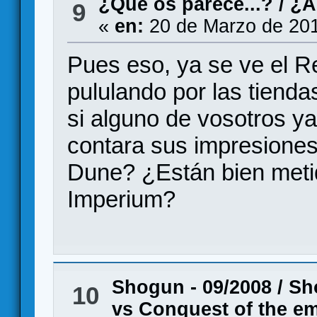
¿Qué os parece...?
/
¿A
9
«
en:
20 de Marzo de 201
Pues eso, ya se ve el R
pululando por las tienda
si alguno de vosotros y
contara sus impresiones
Dune? ¿Están bien metid
Imperium?
Shogun - 09/2008
/
Sh
10
vs Conquest of the em