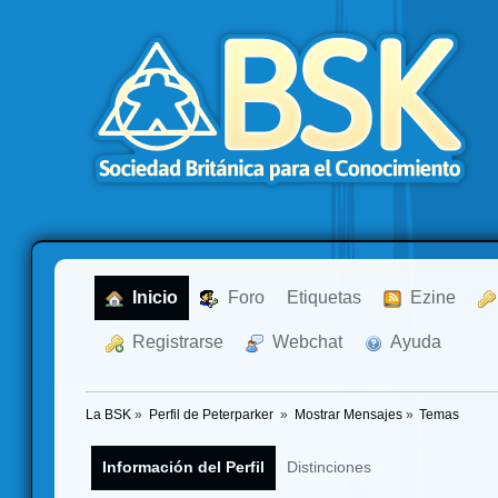
  Inicio
  Foro
Etiquetas
  Ezine
  Registrarse
  Webchat
  Ayuda
La BSK
»
Perfil de Peterparker 
»
Mostrar Mensajes
»
Temas
Información del Perfil
Distinciones