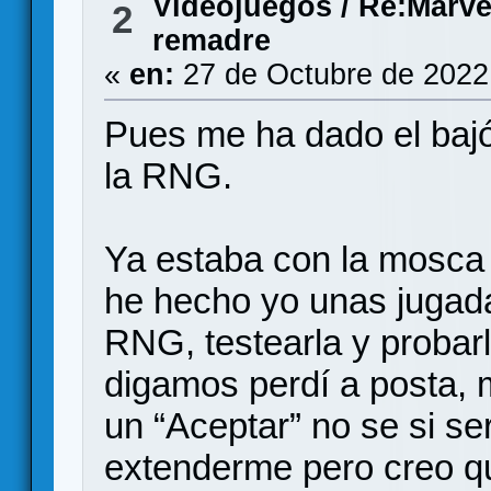
Videojuegos
/
Re:Marvel
2
remadre
«
en:
27 de Octubre de 2022
Pues me ha dado el bajó
la RNG.
Ya estaba con la mosca 
he hecho yo unas jugadas
RNG, testearla y probarl
digamos perdí a posta, m
un “Aceptar” no se si se
extenderme pero creo qu