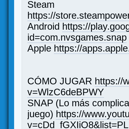
Steam
https://store.steampo
Android
https://play.goo
id=com.nvsgames.snap
Apple
https://apps.app
CÓMO JUGAR
https:/
v=WlzC6deBPWY
SNAP (Lo más complicado
juego)
https://www.you
v=cDd_fGXIiO8&list=