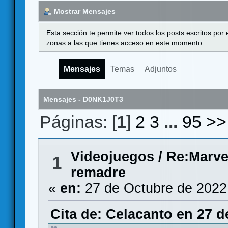
Mostrar Mensajes
Esta sección te permite ver todos los posts escritos por
zonas a las que tienes acceso en este momento.
Mensajes
Temas
Adjuntos
Mensajes - D0NK1J0T3
Páginas: [
1
]
2
3
...
95
>>
Videojuegos
/
Re:Marvel
1
remadre
«
en:
27 de Octubre de 2022
Cita de: Celacanto en 27 d