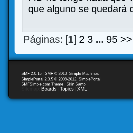
que alguno se quedará 
Páginas: [
1
]
2
3
...
95
>>
SMF 2.0.15
|
SMF © 2013
,
Simple Machines
SimplePortal 2.3.5 © 2008-2012, SimplePortal
SMFSimple.com Theme | Skin Samp
Sitemap:
Boards
|
Topics
|
XML