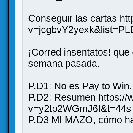
Conseguir las cartas
ht
v=jcgbvY2yexk&list=P
¡Corred insentatos! qu
semana pasada.
P.D1: No es Pay to Win.
P.D2: Resumen
https:/
v=y2tp2WGmJ6I&t=44s
P.D3 MI MAZO, cómo ha 