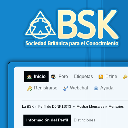
  Inicio
  Foro
Etiquetas
  Ezine
  Registrarse
  Webchat
  Ayuda
La BSK
»
Perfil de D0NK1J0T3 
»
Mostrar Mensajes
»
Mensajes
Información del Perfil
Distinciones