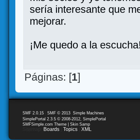
sería interesante que me
mejorar.
¡Me quedo a la escucha
Páginas: [
1
]
SMF 2.0.15
|
SMF © 2013
,
Simple Machines
SimplePortal 2.3.5 © 2008-2012, SimplePortal
SMFSimple.com Theme | Skin Samp
Sitemap:
Boards
|
Topics
|
XML