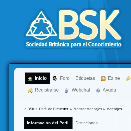
  Inicio
  Foro
Etiquetas
  Ezine
  Registrarse
  Webchat
  Ayuda
La BSK
»
Perfil de Elminster 
»
Mostrar Mensajes
»
Mensajes
Información del Perfil
Distinciones