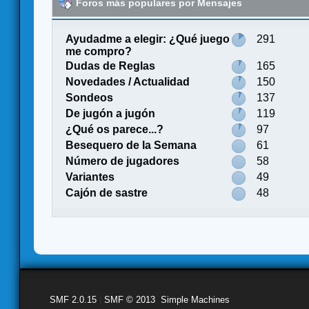
Foros más populares por Mensajes
Ayudadme a elegir: ¿Qué juego
291
me compro?
Dudas de Reglas
165
Novedades / Actualidad
150
Sondeos
137
De jugón a jugón
119
¿Qué os parece...?
97
Besequero de la Semana
61
Número de jugadores
58
Variantes
49
Cajón de sastre
48
SMF 2.0.15
|
SMF © 2013
,
Simple Machines