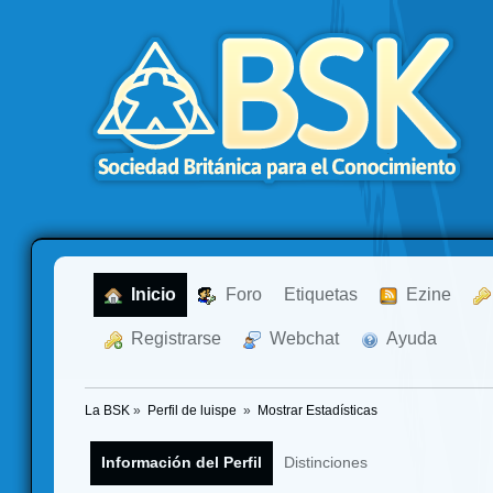
  Inicio
  Foro
Etiquetas
  Ezine
  Registrarse
  Webchat
  Ayuda
La BSK
»
Perfil de luispe 
»
Mostrar Estadísticas
Información del Perfil
Distinciones