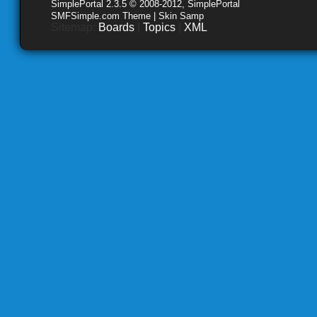
SimplePortal 2.3.5 © 2008-2012, SimplePortal
SMFSimple.com Theme | Skin Samp
Sitemap:
Boards
|
Topics
|
XML