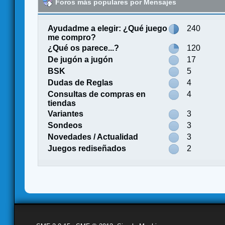
Foros más populares por Mensajes
Ayudadme a elegir: ¿Qué juego
240
me compro?
¿Qué os parece...?
120
De jugón a jugón
17
BSK
5
Dudas de Reglas
4
Consultas de compras en
4
tiendas
Variantes
3
Sondeos
3
Novedades / Actualidad
3
Juegos rediseñados
2