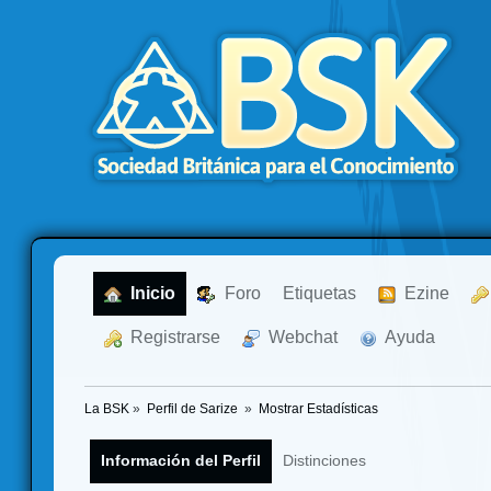
  Inicio
  Foro
Etiquetas
  Ezine
  Registrarse
  Webchat
  Ayuda
La BSK
»
Perfil de Sarize 
»
Mostrar Estadísticas
Información del Perfil
Distinciones