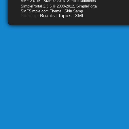
SMF 2.0.15
|
SMF © 2013
,
Simple Machines
SimplePortal 2.3.5 © 2008-2012, SimplePortal
SMFSimple.com Theme | Skin Samp
Sitemap:
Boards
|
Topics
|
XML