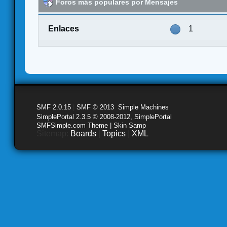
Foros más populares por Mensajes
Enlaces
1
SMF 2.0.15
|
SMF © 2013
,
Simple Machines
SimplePortal 2.3.5 © 2008-2012, SimplePortal
SMFSimple.com Theme | Skin Samp
Sitemap:
Boards
|
Topics
|
XML