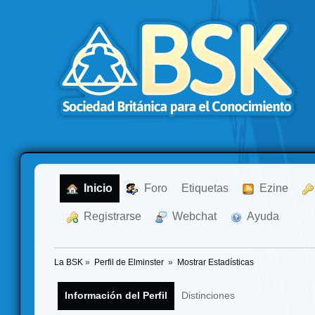
  Inicio
  Foro
Etiquetas
  Ezine
  Registrarse
  Webchat
  Ayuda
La BSK
»
Perfil de Elminster 
»
Mostrar Estadísticas
Información del Perfil
Distinciones