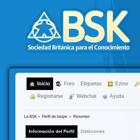
  Inicio
  Foro
Etiquetas
  Ezine
  Registrarse
  Webchat
  Ayuda
La BSK
»
Perfil de luispe 
»
Resumen
Información del Perfil
Distinciones