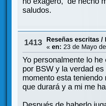
no exagero, de hecho m
saludos.
Reseñas escritas
/
1413
«
en:
23 de Mayo de
Yo personalmente lo he 
por BSW y la verdad es
momento esta teniendo 
que durará y a mi me h
Después de haberlo jug