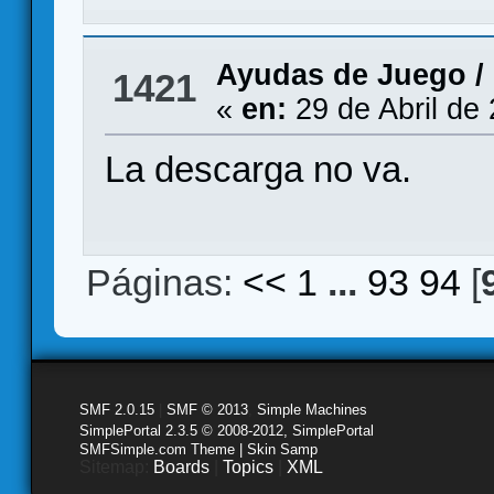
Ayudas de Juego
/
1421
«
en:
29 de Abril de
La descarga no va.
Páginas:
<<
1
...
93
94
[
SMF 2.0.15
|
SMF © 2013
,
Simple Machines
SimplePortal 2.3.5 © 2008-2012, SimplePortal
SMFSimple.com Theme | Skin Samp
Sitemap:
Boards
|
Topics
|
XML