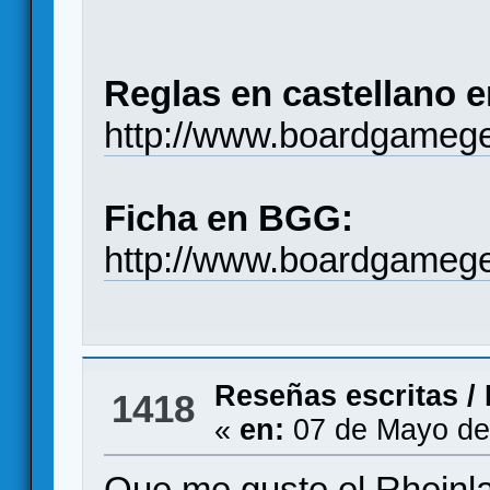
Reglas en castellano 
http://www.boardgamege
Ficha en BGG:
http://www.boardgameg
Reseñas escritas
/
1418
«
en:
07 de Mayo de
Que me guste el Rheinla