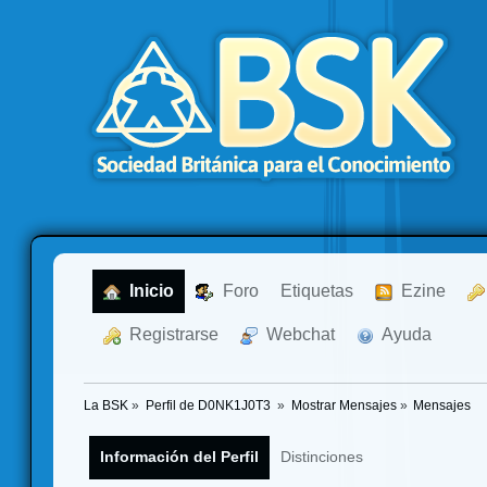
  Inicio
  Foro
Etiquetas
  Ezine
  Registrarse
  Webchat
  Ayuda
La BSK
»
Perfil de D0NK1J0T3 
»
Mostrar Mensajes
»
Mensajes
Información del Perfil
Distinciones