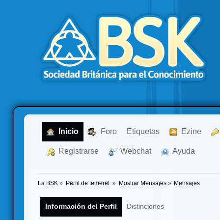
  Inicio
  Foro
Etiquetas
  Ezine
  Registrarse
  Webchat
  Ayuda
La BSK
»
Perfil de femeref 
»
Mostrar Mensajes
»
Mensajes
Información del Perfil
Distinciones