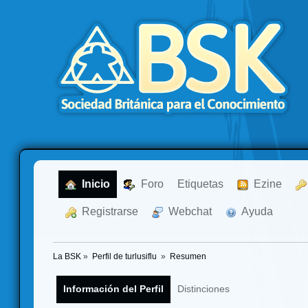
  Inicio
  Foro
Etiquetas
  Ezine
  Registrarse
  Webchat
  Ayuda
La BSK
»
Perfil de turlusiflu 
»
Resumen
Información del Perfil
Distinciones