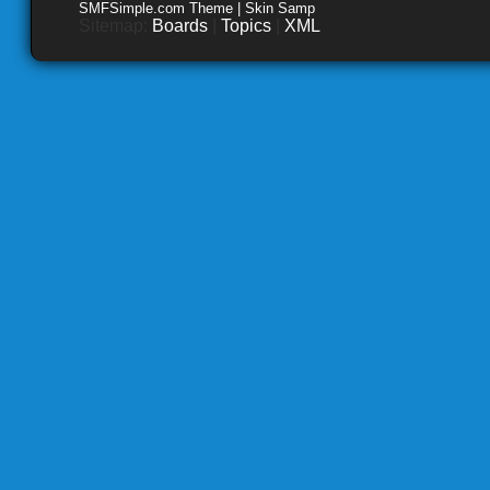
SMFSimple.com Theme | Skin Samp
Sitemap:
Boards
|
Topics
|
XML