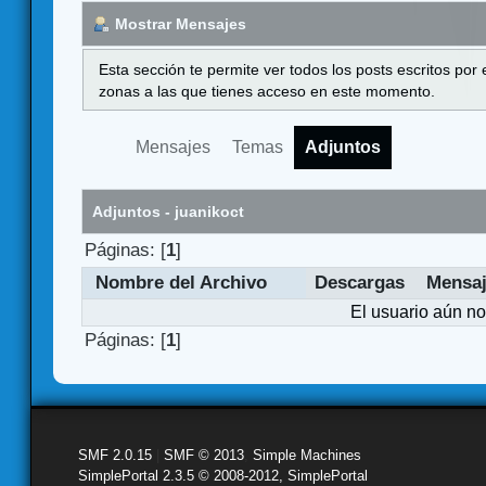
Mostrar Mensajes
Esta sección te permite ver todos los posts escritos por
zonas a las que tienes acceso en este momento.
Mensajes
Temas
Adjuntos
Adjuntos - juanikoct
Páginas: [
1
]
Nombre del Archivo
Descargas
Mensa
El usuario aún no
Páginas: [
1
]
SMF 2.0.15
|
SMF © 2013
,
Simple Machines
SimplePortal 2.3.5 © 2008-2012, SimplePortal