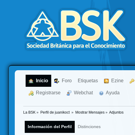
  Inicio
  Foro
Etiquetas
  Ezine
  Registrarse
  Webchat
  Ayuda
La BSK
»
Perfil de juanikoct 
»
Mostrar Mensajes
»
Adjuntos
Información del Perfil
Distinciones