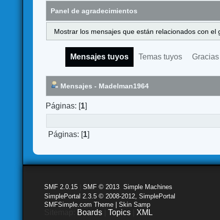
Panel de agradecimientos
Mostrar los mensajes que están relacionados con el 
Mensajes tuyos
Temas tuyos
Gracias
Mensajes - Madelman1964
Páginas: [
1
]
Páginas: [
1
]
SMF 2.0.15
|
SMF © 2013
,
Simple Machines
SimplePortal 2.3.5 © 2008-2012, SimplePortal
SMFSimple.com Theme | Skin Samp
Sitemap:
Boards
|
Topics
|
XML