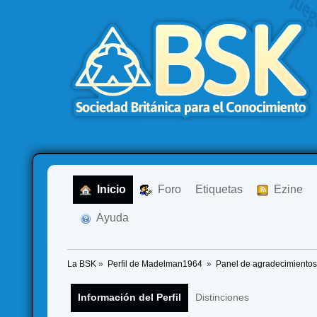
  Inicio
  Foro
Etiquetas
  Ezine
  Ayuda
La BSK
»
Perfil de Madelman1964 
»
Panel de agradecimientos
Información del Perfil
Distinciones