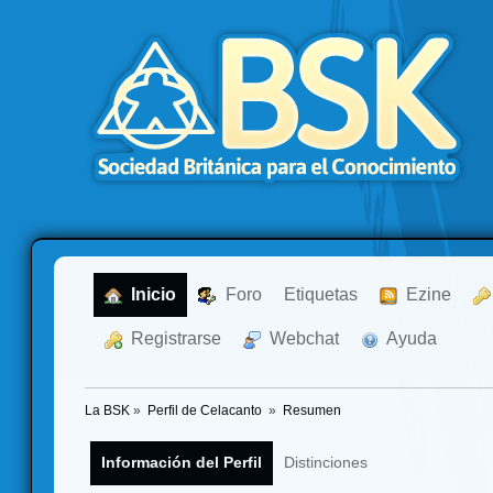
  Inicio
  Foro
Etiquetas
  Ezine
  Registrarse
  Webchat
  Ayuda
La BSK
»
Perfil de Celacanto 
»
Resumen
Información del Perfil
Distinciones