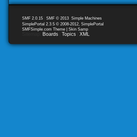
SMF 2.0.15
|
SMF © 2013
,
Simple Machines
SimplePortal 2.3.5 © 2008-2012, SimplePortal
SMFSimple.com Theme | Skin Samp
Sitemap:
Boards
|
Topics
|
XML