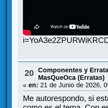
i=YoA3e2ZPURWiKRCD
Componentes y Errat
20
MasQueOca (Erratas)
«
en:
21 de Junio de 2026, 
Me autorespondo, si está
como es el tema. Con es