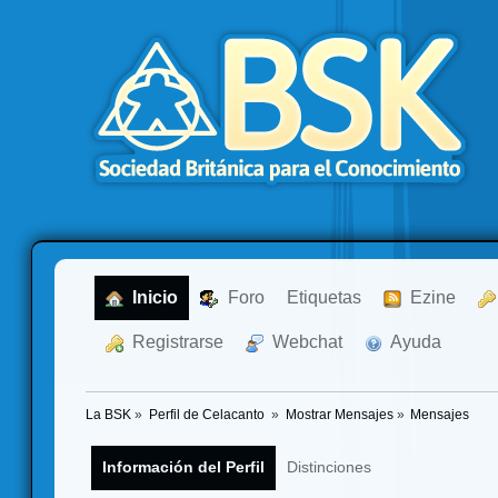
  Inicio
  Foro
Etiquetas
  Ezine
  Registrarse
  Webchat
  Ayuda
La BSK
»
Perfil de Celacanto 
»
Mostrar Mensajes
»
Mensajes
Información del Perfil
Distinciones