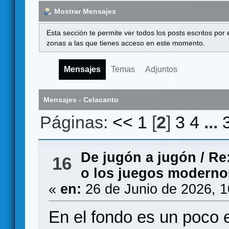
Mostrar Mensajes
Esta sección te permite ver todos los posts escritos por
zonas a las que tienes acceso en este momento.
Mensajes
Temas
Adjuntos
Mensajes - Celacanto
Páginas:
<<
1
[
2
]
3
4
...
De jugón a jugón
/
Re
16
o los juegos modernos 
«
en:
26 de Junio de 2026, 
En el fondo es un poco e