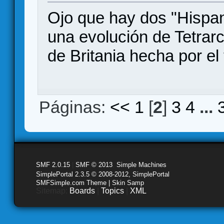
Ojo que hay dos "Hispan
una evolución de Tetrarc
de Britania hecha por e
Páginas:
<<
1
[
2
]
3
4
...
SMF 2.0.15
|
SMF © 2013
,
Simple Machines
SimplePortal 2.3.5 © 2008-2012, SimplePortal
SMFSimple.com Theme | Skin Samp
Sitemap:
Boards
|
Topics
|
XML