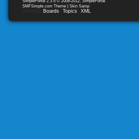
SimplePortal 2.3.5 © 2008-2012, SimplePortal
SMFSimple.com Theme | Skin Samp
Sitemap:
Boards
|
Topics
|
XML