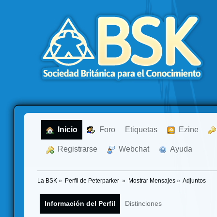
  Inicio
  Foro
Etiquetas
  Ezine
  Registrarse
  Webchat
  Ayuda
La BSK
»
Perfil de Peterparker 
»
Mostrar Mensajes
»
Adjuntos
Información del Perfil
Distinciones