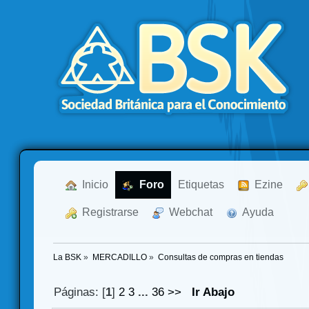
  Inicio
  Foro
Etiquetas
  Ezine
  Registrarse
  Webchat
  Ayuda
La BSK
»
MERCADILLO
»
Consultas de compras en tiendas
Páginas: [
1
]
2
3
...
36
>>
Ir Abajo