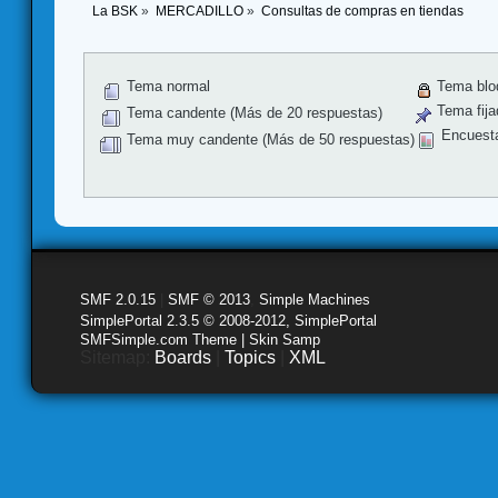
La BSK
»
MERCADILLO
»
Consultas de compras en tiendas
Tema normal
Tema blo
Tema fija
Tema candente (Más de 20 respuestas)
Encuest
Tema muy candente (Más de 50 respuestas)
SMF 2.0.15
|
SMF © 2013
,
Simple Machines
SimplePortal 2.3.5 © 2008-2012, SimplePortal
SMFSimple.com Theme | Skin Samp
Sitemap:
Boards
|
Topics
|
XML