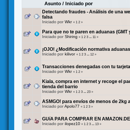
Asunto
/
Iniciado por
Detectando fraudes - Análisis de una w
falsa
Iniciado por
Wkr
«
1
2
»
Para que no te paren en aduanas (GMT y
Iniciado por
Shiring
«
1
2
3
...
11
»
¡OJO! ¿Modificación normativa aduana
Iniciado por
kilivor
«
1
2
3
...
12
»
Transacciones denegadas con tu tarjeta
Iniciado por
Wkr
«
1
2
»
Kiala, compra en internet y recoge el pa
tienda del barrio
Iniciado por
Wkr
«
1
2
3
...
23
»
ASMGO! para envíos de menos de 2kg a
Iniciado por
Apolo77
«
1
2
3
»
GUíA PARA COMPRAR EN AMAZON.D
Iniciado por
ilopez10
«
1
2
3
...
13
»