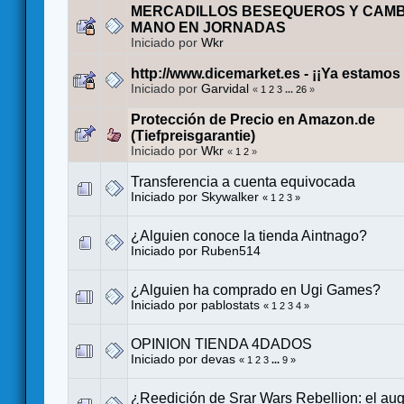
MERCADILLOS BESEQUEROS Y CAMB
MANO EN JORNADAS
Iniciado por
Wkr
http://www.dicemarket.es - ¡¡Ya estamos
Iniciado por
Garvidal
«
1
2
3
...
26
»
Protección de Precio en Amazon.de
(Tiefpreisgarantie)
Iniciado por
Wkr
«
1
2
»
Transferencia a cuenta equivocada
Iniciado por
Skywalker
«
1
2
3
»
¿Alguien conoce la tienda Aintnago?
Iniciado por
Ruben514
¿Alguien ha comprado en Ugi Games?
Iniciado por
pablostats
«
1
2
3
4
»
OPINION TIENDA 4DADOS
Iniciado por
devas
«
1
2
3
...
9
»
¿Reedición de Srar Wars Rebellion: el aug