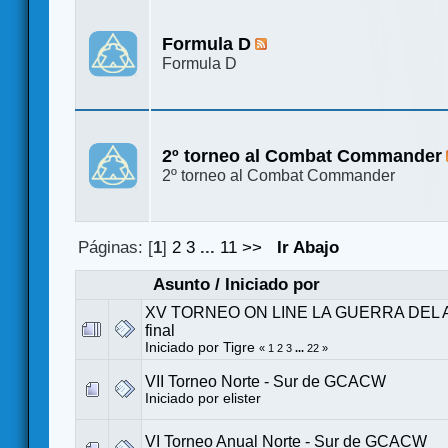
Formula D
Formula D
2º torneo al Combat Commander
2º torneo al Combat Commander
Páginas: [
1
]
2
3
...
11
>>
Ir Abajo
Asunto
/
Iniciado por
XV TORNEO ON LINE LA GUERRA DEL A
final
Iniciado por
Tigre
«
1
2
3
...
22
»
VII Torneo Norte - Sur de GCACW
Iniciado por
elister
VI Torneo Anual Norte - Sur de GCACW