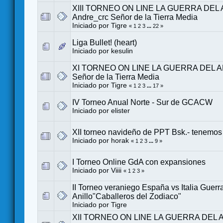
XIII TORNEO ON LINE LA GUERRA DEL 
Andre_crc Señor de la Tierra Media
Iniciado por
Tigre
«
1
2
3
...
22
»
Liga Bullet! (heart)
Iniciado por
kesulin
XI TORNEO ON LINE LA GUERRA DEL AN
Señor de la Tierra Media
Iniciado por
Tigre
«
1
2
3
...
17
»
IV Torneo Anual Norte - Sur de GCACW
Iniciado por
elister
XII torneo navideño de PPT Bsk.- tenemo
Iniciado por
horak
«
1
2
3
...
9
»
I Torneo Online GdA con expansiones
Iniciado por
Viiii
«
1
2
3
»
II Torneo veraniego España vs Italia Guerr
Anillo"Caballeros del Zodiaco"
Iniciado por
Tigre
XII TORNEO ON LINE LA GUERRA DEL AN