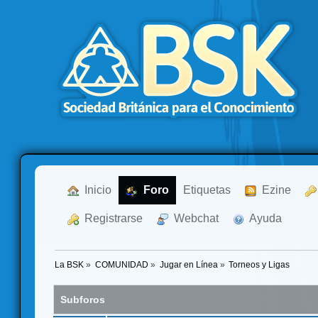
  Inicio
  Foro
Etiquetas
  Ezine
  Registrarse
  Webchat
  Ayuda
La BSK
»
COMUNIDAD
»
Jugar en Línea
»
Torneos y Ligas
Subforos