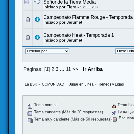
Señor de la Tierra Media
Iniciado por
Tigre
«
1
2
3
...
20
»
Campeonato Flamme Rouge - Temporada
Iniciado por
Jerumet
Campeonato Heat - Temporada 1
Iniciado por
Jerumet
Páginas: [
1
]
2
3
...
11
>>
Ir Arriba
La BSK
»
COMUNIDAD
»
Jugar en Línea
»
Torneos y Ligas
Tema normal
Tema blo
Tema fija
Tema candente (Más de 20 respuestas)
Encuest
Tema muy candente (Más de 50 respuestas)