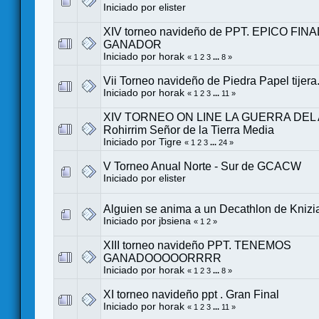
Iniciado por
elister
XIV torneo navideño de PPT. EPICO FIN
GANADOR
Iniciado por
horak
«
1
2
3
...
8
»
Vii Torneo navideño de Piedra Papel tij
Iniciado por
horak
«
1
2
3
...
11
»
XIV TORNEO ON LINE LA GUERRA DEL 
Rohirrim Señor de la Tierra Media
Iniciado por
Tigre
«
1
2
3
...
24
»
V Torneo Anual Norte - Sur de GCACW
Iniciado por
elister
Alguien se anima a un Decathlon de Knizia
Iniciado por
jbsiena
«
1
2
»
XIII torneo navideño PPT. TENEMOS
GANADOOOOORRRR
Iniciado por
horak
«
1
2
3
...
8
»
XI torneo navideño ppt . Gran Final
Iniciado por
horak
«
1
2
3
...
11
»