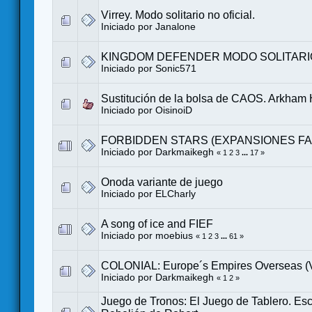
Virrey. Modo solitario no oficial.
Iniciado por
Janalone
KINGDOM DEFENDER MODO SOLITARI
Iniciado por
Sonic571
Sustitución de la bolsa de CAOS. Arkham
Iniciado por
OisinoiD
FORBIDDEN STARS (EXPANSIONES F
Iniciado por
Darkmaikegh
«
1
2
3
...
17
»
Onoda variante de juego
Iniciado por
ELCharly
A song of ice and FIEF
Iniciado por
moebius
«
1
2
3
...
61
»
COLONIAL: Europe´s Empires Overseas 
Iniciado por
Darkmaikegh
«
1
2
»
Juego de Tronos: El Juego de Tablero. Esc