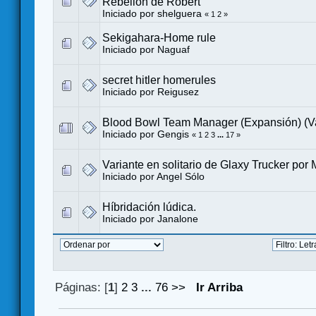
Rebelión de Robert
Iniciado por
shelguera
«
1
2
»
Sekigahara-Home rule
Iniciado por
Naguaf
secret hitler homerules
Iniciado por
Reigusez
Blood Bowl Team Manager (Expansión) (Va
Iniciado por
Gengis
«
1
2
3
...
17
»
Variante en solitario de Glaxy Trucker por 
Iniciado por
Angel Sólo
Híbridación lúdica.
Iniciado por
Janalone
Páginas: [
1
]
2
3
...
76
>>
Ir Arriba