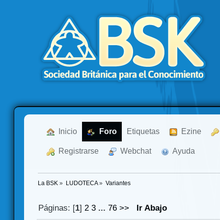
  Inicio
  Foro
Etiquetas
  Ezine
  Registrarse
  Webchat
  Ayuda
La BSK
»
LUDOTECA
»
Variantes
Páginas: [
1
]
2
3
...
76
>>
Ir Abajo