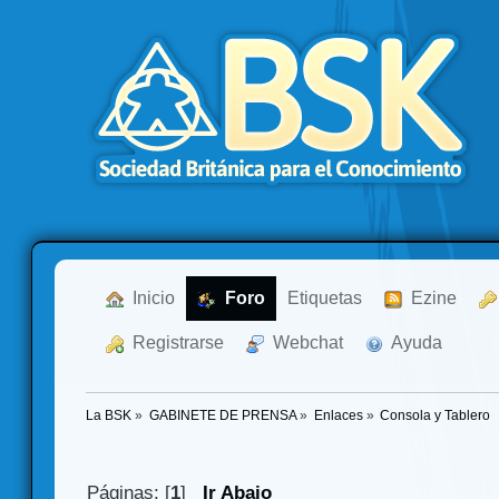
  Inicio
  Foro
Etiquetas
  Ezine
  Registrarse
  Webchat
  Ayuda
La BSK
»
GABINETE DE PRENSA
»
Enlaces
»
Consola y Tablero
Páginas: [
1
]
Ir Abajo