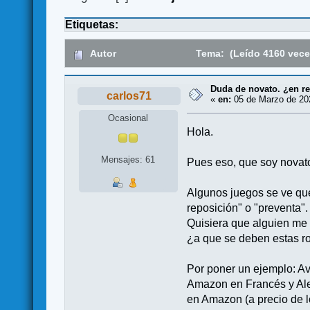
Etiquetas:
Autor
Tema: (Leído 4160 vece
Duda de novato. ¿en re
carlos71
«
en:
05 de Marzo de 202
Ocasional
Hola.
Mensajes: 61
Pues eso, que soy novato
Algunos juegos se ve qu
reposición" o "preventa".
Quisiera que alguien me 
¿a que se deben estas ro
Por poner un ejemplo: Av
Amazon en Francés y Ale
en Amazon (a precio de l