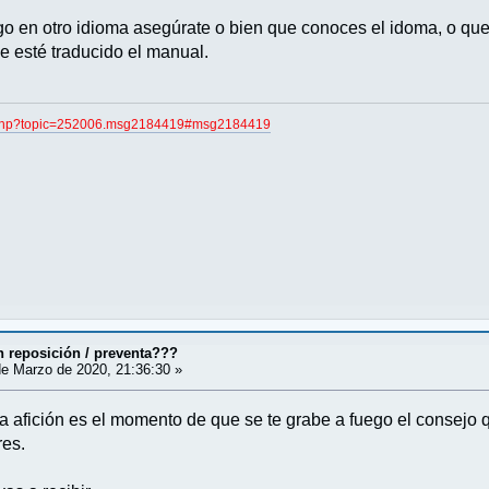
go en otro idioma asegúrate o bien que conoces el idoma, o qu
e esté traducido el manual.
ex.php?topic=252006.msg2184419#msg2184419
 reposición / preventa???
e Marzo de 2020, 21:36:30 »
 afición es el momento de que se te grabe a fuego el consejo qu
res.