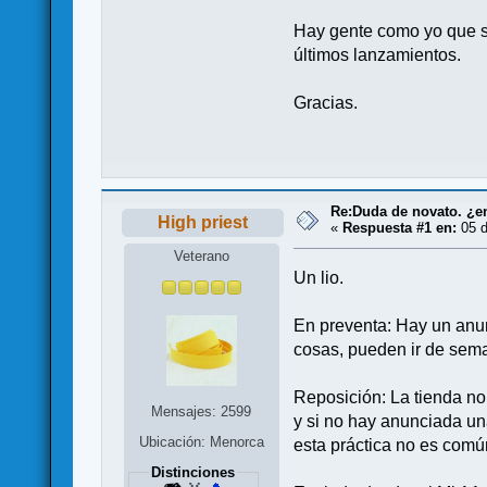
Hay gente como yo que se
últimos lanzamientos.
Gracias.
Re:Duda de novato. ¿en
High priest
«
Respuesta #1 en:
05 d
Veterano
Un lio.
En preventa: Hay un anun
cosas, pueden ir de sema
Reposición: La tienda no
Mensajes: 2599
y si no hay anunciada un
Ubicación: Menorca
esta práctica no es común
Distinciones