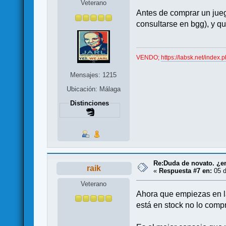
Veterano
Antes de comprar un jue
consultarse en bgg), y qu
VENDO;
https://labsk.net/ind
Mensajes: 1215
Ubicación: Málaga
Distinciones
Re:Duda de novato. ¿en
raik
«
Respuesta #7 en:
05 d
Veterano
Ahora que empiezas en la
está en stock no lo comp