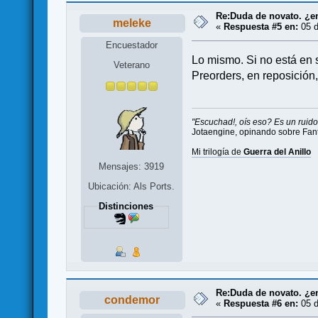
Re:Duda de novato. ¿en
meleke
«
Respuesta #5 en:
05 d
Encuestador
Lo mismo. Si no está en s
Veterano
Preorders, en reposición
"Escuchad!, oís eso? Es un rui
Jotaengine, opinando sobre Fan
Mi trilogía de
Guerra del Anillo
Mensajes: 3919
Ubicación: Als Ports.
Distinciones
Re:Duda de novato. ¿en
condemor
«
Respuesta #6 en:
05 d