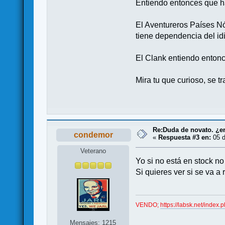
Entiendo entonces que hay
El Aventureros Países Nó
tiene dependencia del id
El Clank entiendo entonc
Mira tu que curioso, se t
Re:Duda de novato. ¿en
condemor
«
Respuesta #3 en:
05 d
Veterano
Yo si no está en stock no 
Si quieres ver si se va a 
VENDO;
https://labsk.net/ind
Mensajes: 1215