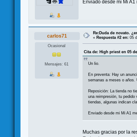
Enviado desde mi Mi A1 
Re:Duda de novato. ¿en
carlos71
«
Respuesta #2 en:
05 d
Ocasional
Cita de: High priest en 05 d
Un lio.
Mensajes: 61
En preventa: Hay un anuncio
semanas a meses o años. Un
Reposición: La tienda no t
una reimpresión, tu pedido
tiendas, algunas indican cl
Enviado desde mi Mi A1 me
Muchas gracias por la re