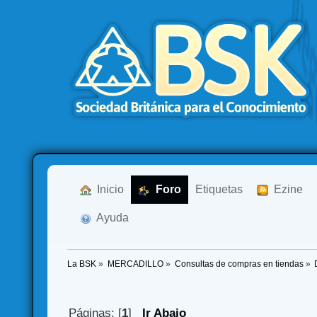
  Inicio
  Foro
Etiquetas
  Ezine
  Ayuda
La BSK
»
MERCADILLO
»
Consultas de compras en tiendas
»
Páginas: [
1
]
Ir Abajo