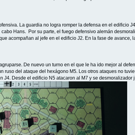
ofensiva. La guardia no logra romper la defensa en el edificio J4
l cabo Hans. Por su parte, el fuego defensivo alemán desmoraliz
ue acompañan al jefe en el edificio J2. En la fase de avance, la
agruparse. De nuevo un turno en el que le ha ido mejor al defen
un ruso del ataque del hexágono M5. Los otros ataques no tuvier
n J4. Desde el edificio N5 atacaron al M7 y se desmoralizador j