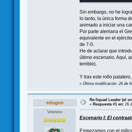
Sin embargo, no he logra
lo tanto, la única forma 
animado a iniciar una ca
Por parte alemana el Gre
equivalente en el ejércit
de 7-0.
He de aclarar que introd
último escenario. Aquí, 
terrible).
Y tras este rollo patatero
«
Última modificación: 26 de 
Re:Squad Leader (el or
edugon
«
Respuesta #1 en:
26 d
Veterano
Escenario I: El contraa
Empezamos con el mítico 