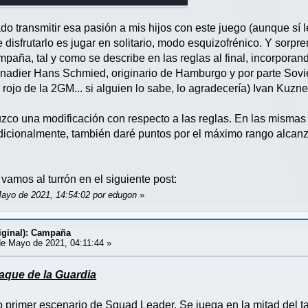
do transmitir esa pasión a mis hijos con este juego (aunque sí 
de disfrutarlo es jugar en solitario, modo esquizofrénico. Y sor
mpaña, tal y como se describe en las reglas al final, incorpora
nadier Hans Schmied, originario de Hamburgo y por parte Soviét
o rojo de la 2GM... si alguien lo sabe, lo agradecería) Ivan Kuz
uzco una modificación con respecto a las reglas. En las mismas
adicionalmente, también daré puntos por el máximo rango alcanza
, vamos al turrón en el siguiente post:
Mayo de 2021, 14:54:02 por edugon
»
iginal): Campaña
e Mayo de 2021, 04:11:44 »
taque de la Guardia
primer escenario de Squad Leader. Se juega en la mitad del tab