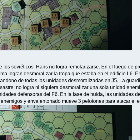
e los soviéticos. Hans no logra remolarizarse. En el fuego de p
forma logran desmoralizar la tropa que estaba en el edificio L6
bandono de todas las unidades desmoralizadas en J5. La guardia
sastre: no logra ni siquiera desmoralizar una sola unidad enem
idades defensoras del F6. En la fase de huída, las unidades del
s enemigos y envalentonado mueve 3 pelotones para atacar el edi