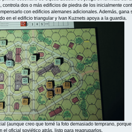
nos, controla dos o más edificios de piedra de los inicialmente co
compensarlo con edificios alemanes adicionales. Además, gana s
 en el edificio triangular y Ivan Kuznets apoya a la guardia.
icial (aunque creo que tomé la foto demasiado temprano, porque 
 el oficial soviético atrás, listo para reagruparlos.