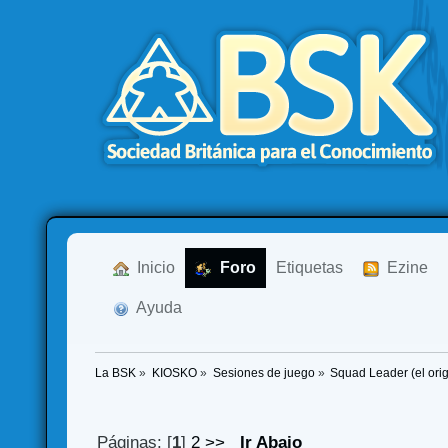
  Inicio
  Foro
Etiquetas
  Ezine
  Ayuda
La BSK
»
KIOSKO
»
Sesiones de juego
»
Squad Leader (el ori
Páginas: [
1
]
2
>>
Ir Abajo