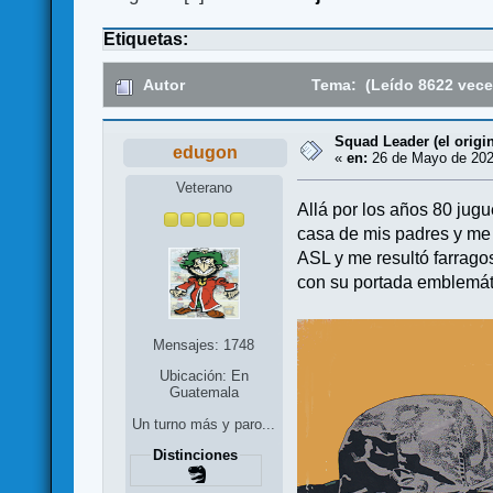
Etiquetas:
Autor
Tema: (Leído 8622 vece
Squad Leader (el origi
edugon
«
en:
26 de Mayo de 202
Veterano
Allá por los años 80 jug
casa de mis padres y me v
ASL y me resultó farrago
con su portada emblemát
Mensajes: 1748
Ubicación: En
Guatemala
Un turno más y paro...
Distinciones