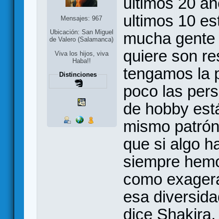
ultimos 20 añ
ultimos 10 es
Mensajes: 967
Ubicación: San Miguel
mucha gente 
de Valero (Salamanca)
quiere son re
Viva los hijos, viva
Haba!!
tengamos la p
Distinciones
poco las pers
de hobby est
mismo patrón
que si algo h
siempre hemo
como exagera
esa diversid
dice Shakira, 