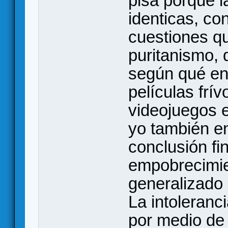
pisa porque l
identicas, co
cuestiones q
puritanismo, 
según qué en 
películas frív
videojuegos en
yo también en
conclusión fin
empobrecimie
generalizado
La intoleranc
por medio de 