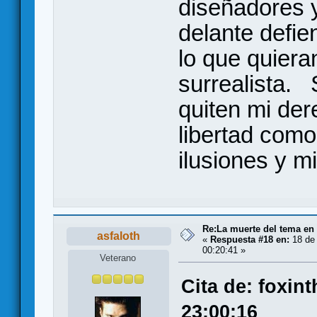
diseñadores y
delante defie
lo que quier
surrealista.
quiten mi de
libertad com
ilusiones y m
Re:La muerte del tema en
asfaloth
«
Respuesta #18 en:
18 de 
00:20:41 »
Veterano
Cita de: foxin
23:00:16