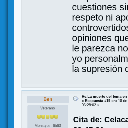
cuestiones sin
respeto ni a
controvertido
opiniones qu
le parezca no
yo personalm
la supresión d
Re:La muerte del tema en
Ben
«
Respuesta #19 en:
18 de 
06:28:02 »
Veterano
Cita de: Celac
Mensajes: 6560