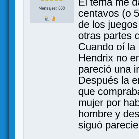
El tema me d
Mensajes: 638
centavos (o 5
de los juego
otras partes 
Cuando oí la
Hendrix no en
pareció una i
Después la en
que compraba
mujer por ha
hombre y de
siguó parecie