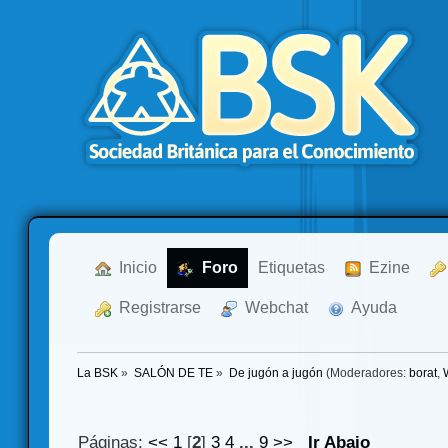
  Inicio
  Foro
Etiquetas
  Ezine
  Registrarse
  Webchat
  Ayuda
La BSK
»
SALÓN DE TE
»
De jugón a jugón
(Moderadores:
borat
,
Páginas:
<<
1
[
2
]
3
4
...
9
>>
Ir Abajo