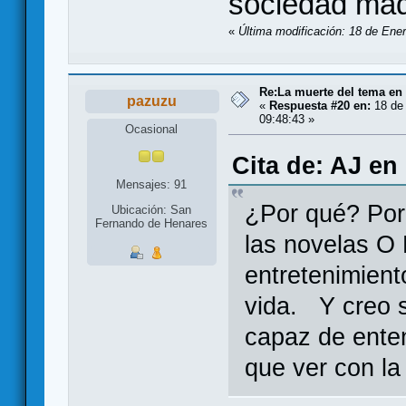
sociedad mad
«
Última modificación: 18 de Ene
Re:La muerte del tema en
pazuzu
«
Respuesta #20 en:
18 de 
09:48:43 »
Ocasional
Cita de: AJ en
Mensajes: 91
¿Por qué? Por
Ubicación: San
Fernando de Henares
las novelas 
entretenimiento
vida. Y creo s
capaz de enten
que ver con la