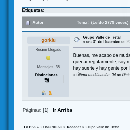
Etiquetas:
Autor
Tema: (Leído 2779 veces)
Grupo Valle de Tietar
gorklu
«
en:
01 de Diciembre de 20
Recien Llegado
Buenas, me acabo de mudar 
quedar regularmente, soy má
Mensajes: 38
hay suerte y hay gente por 
«
Última modificación: 04 de Dici
Distinciones
Páginas: [
1
]
Ir Arriba
La BSK
»
COMUNIDAD
»
Kedadas
»
Grupo Valle de Tietar