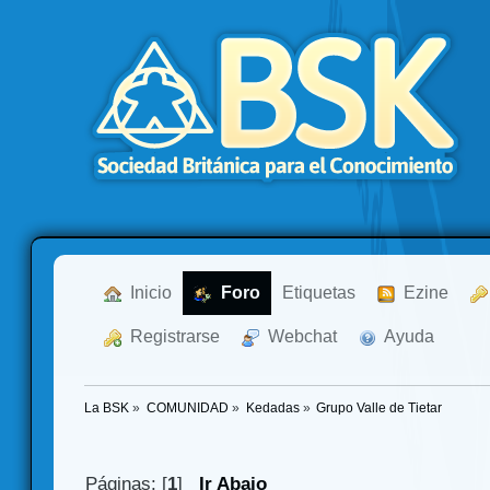
  Inicio
  Foro
Etiquetas
  Ezine
  Registrarse
  Webchat
  Ayuda
La BSK
»
COMUNIDAD
»
Kedadas
»
Grupo Valle de Tietar
Páginas: [
1
]
Ir Abajo