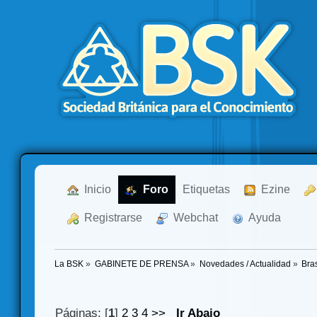
  Inicio
  Foro
Etiquetas
  Ezine
  Registrarse
  Webchat
  Ayuda
La BSK
»
GABINETE DE PRENSA
»
Novedades / Actualidad
»
Bra
Páginas: [
1
]
2
3
4
>>
Ir Abajo