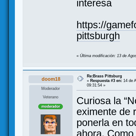
interesa
https://gamef
pittsburgh
«
Última modificación: 13 de Ago
Re:Brass Pittsburg
doom18
«
Respuesta #3 en:
14 de A
09:31:54 »
Moderador
Veterano
Curiosa la “N
eximente de 
ponerla en to
ahora. Como 