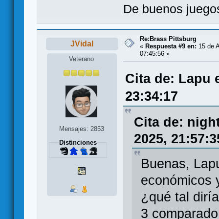
De buenos juegos
Re:Brass Pittsburg
JVidal
«
Respuesta #9 en:
15 de A
07:45:56 »
Veterano
Cita de: Lapu 
23:34:17
Cita de: nig
Mensajes: 2853
2025, 21:57:3
Distinciones
Buenas, Lap
económicos y
¿qué tal dirí
3 comparado 