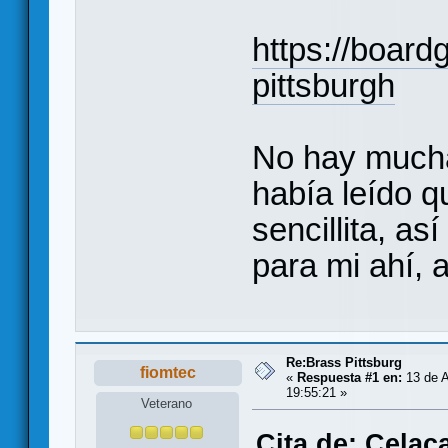
https://boar
pittsburgh
No hay mucha
había leído q
sencillita, a
para mi ahí, 
Re:Brass Pittsburg
fiomtec
«
Respuesta #1 en:
13 de A
19:55:21 »
Veterano
Cita de: Celac