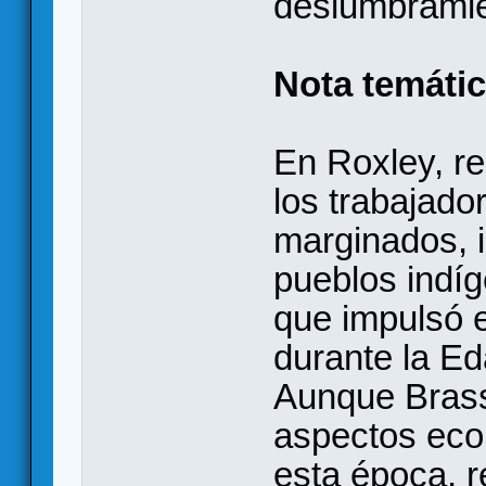
deslumbramie
Nota temáti
En Roxley, r
los trabajado
marginados, i
pueblos indí
que impulsó e
durante la Ed
Aunque Brass:
aspectos eco
esta época, 