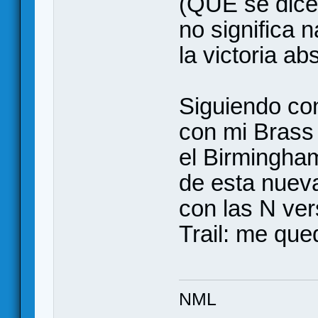
(QUÉ se dice
no significa 
la victoria ab
Siguiendo con
con mi Brass
el Birmingha
de esta nuev
con las N ve
Trail: me qued
NML