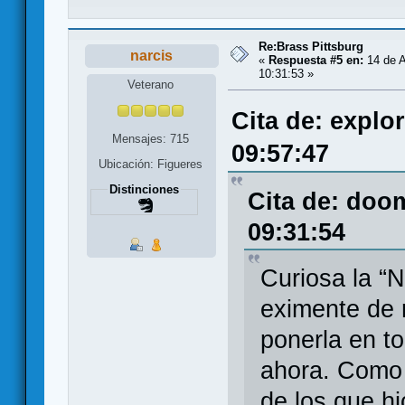
Re:Brass Pittsburg
narcis
«
Respuesta #5 en:
14 de A
10:31:53 »
Veterano
Cita de: explo
Mensajes: 715
09:57:47
Ubicación: Figueres
Distinciones
Cita de: doo
09:31:54
Curiosa la “
eximente de 
ponerla en to
ahora. Como
de los que h