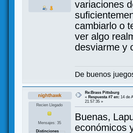
variaciones d
suficienteme
cambiarlo o t
ver algo real
desviarme y 
De buenos juegos
Re:Brass Pittsburg
nighthawk
«
Respuesta #7 en:
14 de A
21:57:35 »
Recien Llegado
Buenas, Lapu
Mensajes: 35
económicos y
Distinciones