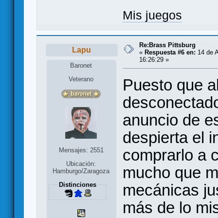
Mis juegos
Re:Brass Pittsburg
Lapu
«
Respuesta #6 en:
14 de A
16:26:29 »
Baronet
Veterano
Puesto que 
desconectado
anuncio de e
despierta el i
comprarlo a 
Mensajes: 2551
Ubicación:
mucho que me
Hamburgo/Zaragoza
Distinciones
mecánicas jus
más de lo mi