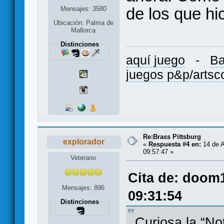
de los que hi
Mensajes: 3580
Ubicación: Palma de
Mallorca
Distinciones
aquí juego
-
Ba
juegos p&p/arts
Re:Brass Pittsburg
explorador
«
Respuesta #4 en:
14 de A
09:57:47 »
Veterano
Cita de: doom
Mensajes: 896
09:31:54
Distinciones
Curiosa la “No