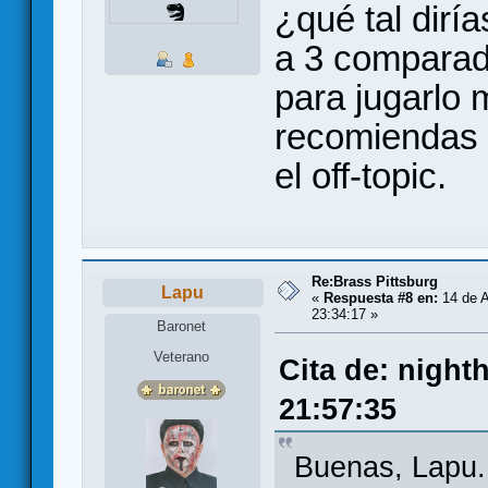
¿qué tal dirí
a 3 comparad
para jugarlo 
recomiendas 
el off-topic.
Re:Brass Pittsburg
Lapu
«
Respuesta #8 en:
14 de A
23:34:17 »
Baronet
Veterano
Cita de: night
21:57:35
Buenas, Lapu.